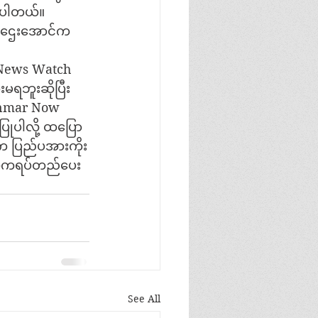
င်ပါတယ်။
ုင် ဌေးအောင်က
့ News Watch 
မရဘူးဆိုပြီး
anmar Now 
ုပါလို့ ထပြော
က ပြည်ပအားကိုး
ယ်ကရပ်တည်ပေး
See All