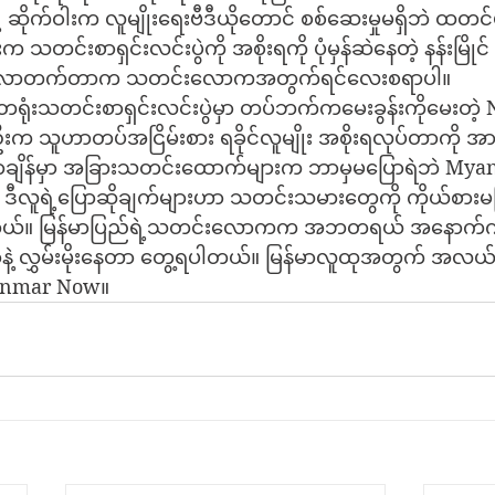
့ ဆိုက်ဝါးက လူမျိုးရေးဗီဒီယိုတောင် စစ်ဆေးမှုမရှိဘဲ ထတ
က သတင်းစာရှင်းလင်းပွဲကို အစိုးရကို ပုံမှန်ဆဲနေတဲ့ နန်းမြိ
့ လာတက်တာက သတင်းလောကအတွက်ရင်လေးစရာပါ။
တရုံးသတင်းစာရှင်းလင်းပွဲမှာ တပ်ဘက်ကမေးခွန်းကိုမေးတဲ
 သူဟာတပ်အငြိမ်းစား ရခိုင်လူမျိုး အစိုးရလုပ်တာကို အား
ြောချိန်မှာ အခြားသတင်းထောက်များက ဘာမှမပြောရဲဘဲ My
ူရဲ့ပြောဆိုချက်များဟာ သတင်းသမားတွေကို ကိုယ်စားမပြ
ခဲ့ပါတယ်။ မြန်မာပြည်ရဲ့သတင်းလောကက အဘတရယ် အနောက်
့ လွှမ်းမိုးနေတာ တွေ့ရပါတယ်။ မြန်မာလူထုအတွက် အလ
yanmar Now။