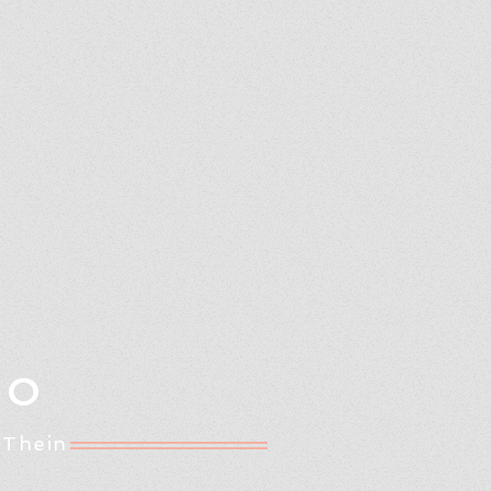
Oo
 Thein