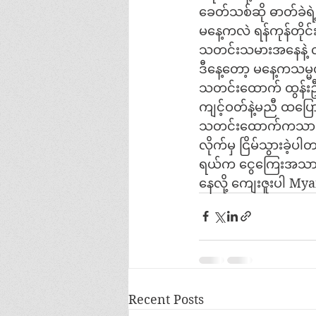
ခေတ်သစ်ဆို ဓာတ်ခဲရဲ
မနေ့ကလဲ ရန်ကုန်တိုင်း
သတင်းသမားအနေနဲ
ဒီနေ့တော့ မနေ့ကသမ္မ
သတင်းထောက် ထွန်းဦးက
ကျင့်ဝတ်နဲ့မညီ ထပ
သတင်းထောက်ကသာ ဒီလ
လိုက်မှ ငြိမ်သွား
ရယ်က ငွေကြေးအသာနဲ
နေလို့ ကျေးဇူးပါ M
Recent Posts