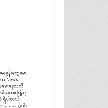
ေးခွန်းတွေမေး
က်က News 
ာမေးနေသလို 
းပါတယ်။ ပြည်
 ရှိပါတယ်။ 
ာင် မသဲကွဲပါ။ 