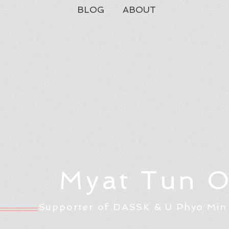
BLOG
ABOUT
Myat Tun 
Supporter of DASSK & U Phyo Min