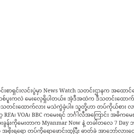
်းစာရှင်းလင်းပွဲမှာ News Watch သတင်းဌာနက အထောင်မ
 တစ်ပူးကလဲ မေးလေ့ရှိပါတယ်။ အဲ့ဒီအထဲက ဒီသတင်းထော
တင်းထောက်လား မသဲကွဲခဲ့ပါ။ သူတို့ဟာ တပ်ကိုယ်စား လ
ာ့ RFA၊ VOA၊ BBC ကမေးရင် ဘင်္ဂါလီအကြောင်း အဓိကမေ
့မေးခွန်းကိုမေးတာက Myanmar Now နဲ့ တခါတလေ 7 Day ဘဲ
အစိုးရရော တပ်ကိုရောဖောင်းထုပြီး ဓာတ်ခဲ အာဘော်လားတေ