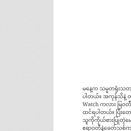
မနေ့က သမ္မတရုံးသတင
ပါတယ်။ အကုန်သိနဲ့
Watch ကလား မြဝတီသ
ထင်ရပါတယ်။ ပြီးတေ
သူကိုကိုယ်စားပြုတဲ
ဧရာဝတီနဲ့ခေတ်သစ်က 