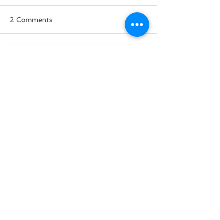
2 Comments
ခွေးစကား မှတ်တမ်း
Write a comment...
မအလတပ်ထဲက 
ဘာလို့ စျေးပေါ
Newest
Mr.Myo Min Hlaing
Jul 05, 2020
အမေစုရှိနေသ၍သူတို့ဘက်ကမျှော်လင့်နိုင်တာ 
အမြင့်ဆုံး ဒုသမ္မတပါ။ ပျော်ဘွယ်ကိုသောင်း
အေး ဒီတခေါက်ကံမကောင်းနိုင်ပါဘူး၊ မင်းကင်း
မောင်မြင့် ကိုစိုးသိန်း အားလုံးတူတူပါဘဲ၊ သူတို့
စိတ်ရင်းကိုဒေသခံတွေသဘောပေါက်နေပါပြီ။
Like
Reply
Myint Soe Oo