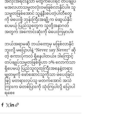
အလုံးအရင်းနဲ့သာ မဲထွက်ပေးရင် တပ်ချုပ်
မအလဟာသမ္မတလုံးဝမဖြစ်လာနိုင်ပါ။ သူ
သမ္မတဖြစ်အောင် သူနဲ့နီးစပ်တဲ့ပါတီတွေ
ကို မဲပေးဖို့ ဘုန်းကြီးအချို့က မဲဆွယ်နိုင်
ပေမယ့် ပြည်သူတွေက သူတို့အနာဂတ်
အတွက် အကောင်းဆုံးကို မဲပေးကြမှာပါ။
ဘယ်အရာမဆို ဘယ်တော့မှ မဖြစ်လာနိုင်
ဘူးလို့ မပြောပါနဲ့ “Never say Never” ဆို
တဲ့ စကားပုံကလဲ ရှိနေပါတယ်။ ဒါကြောင့် 
တပ်ချုပ်သမ္မတဖြစ်ဖို့ဟာ ၁% လောက်သာ
ရှိပေမယ့် ပြည်သူလူထုကြီးအနေနဲ့တရား
မျှတမှုကို ဖော်ဆောင်သူကိုသာ မဲပေးခြင်း
ဖြင့် မတရားလုပ်သူ မတက်အောင် အသဲ
ကြားက မဲတစ်ပြားကို သုံးကြပါလို့ ပြောပါ
ရစေ။