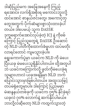
ဒါဆိုပြည်မက အခြေအနေကို ကြည့်
ရအောင်။ လက်ရှိအစိုးရ မကောင်းဘူးလို့
ထင်အောင် စာနယ်ဇင်းတွေ၊ အကောင့်တု
တွေအတွက် ပိုက်ဆံများစွာသုံးထားခဲ့ပါ
တယ်။ ဒါပေမယ့် သူက DASSK 
ဒုက္ခရောက်အောင်လုပ်ခဲ့တဲ့ ICJ နဲ့ ကိုဗစ်
ကြောင့် ပြည်သူတွေရဲ့ DASSK ဦးဆောင်
တဲ့ NLD ပါတီကိုထောက်ခံမှုဟာ ထပ်မတိုး
လာရင်တောင် ကျမသွားခဲ့ပါ။ 
ရွေးကောက်ပွဲမှာ ယခင်က NLD ကို မဲပေး
ပြီးယခု မဲမပေးသူရှိနိုင်ပါတယ်။ ထို့အတူပါ
ဘဲ ယခင်ကကြောက်လို့ ဖွတ်ကိုမဲပေးခဲ့ရ
သူများဟာလဲ ယခုအချိန်မှာ NLD ဘက်
ပြောင်းသွားမှာဖြစ်ပါတယ်။ အထူးသဖြင့် 
တပ်မဲရုံတွေမှာပါ။ ဒါကြောင့် ပြည်မမှာ  
မဲဆန္ဒနယ်တစ်ခုကို ယခင်က ၇၅% နိုင်ခဲ့ရင် 
ယခုလဲ ၇၀% လောက်နဲ့ ဆက်နိုင်ပါမယ်။  
ဘာလို့လဲဆိုတော့ NLD ကထွက်သွားတဲ့ 