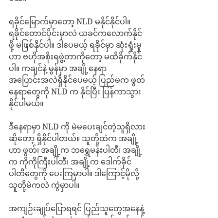
ရခိုင်မြောက်မှာတော့ NLD မနိုင်နိုင်ပါ။ 
ရခိုင်တောင်ပိုင်းမှာလဲ ယခင်ကလောက်နိုင်
ဖို့ မဖြစ်နိုင်ပါ။ ဒါပေမယ့် ရခိုင်မှာ ဆုံးရှုံးမှု
ဟာ ဗဟိုအစိုးရဖွဲ့တာကိုတော့ မထိခိုက်နိုင်
ပါ။ ကချင်နဲ့ မွန်မှာ အချို့နေရာ
အပြောင်းအလဲရှိနိုင်ပေမယ့် ပြည်မက ဖွတ်
နေရာတွေကို NLD က နိုင်ပြီး ပြန်ကာသွား
နိုင်ပါမယ်။
ဒီနေရာမှာ NLD ကို မဲမပေးချင်တဲ့သူရှိလား
ဆိုတော့ ရှိနိုင်ပါတယ်။ သူတို့ထဲက အချို့
ဟာ ဖွတ်၊ အချို့က ဘရွှေမန်းပါတီ၊ အချို့
က ကိုကိုကြီးပါတီ၊ အချို့က ဒေါက်ခိုင်
ပါတီတွေကို ပေးကြမှာပါ။ ဒါကြောင့်မိုလို့ 
သူတို့မဲကလဲ ကွဲမှာပါ။
အကျဉ်းချုပ်ပြောရရင် ပြည်သူတွေအနေနဲ့ 