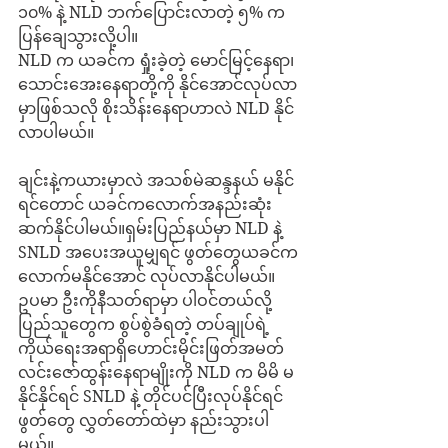
၁၀% နဲ့ NLD ဘက်ပြောင်းလာတဲ့ ၅% က 
ပြန်ချေသွားလို့ပါ။
NLD က ယခင်က ရှုံးခဲ့တဲ့ မောင်မြင့်နေရာ၊ 
သောင်းအေးနေရာတို့ကို နိုင်အောင်လုပ်လာ
မှာဖြစ်သလို စိုးသိန်းနေရာဟာလဲ NLD နိုင်
လာပါမယ်။ 
ချင်းနဲ့ကယားမှာလဲ အသစ်မဲဆန္ဒနယ် မနိုင်
ရင်တောင် ယခင်ကလောက်အနည်းဆုံး 
ဆက်နိုင်ပါမယ်။ရှမ်းပြည်နယ်မှာ NLD နဲ့ 
SNLD အပေးအယူမျှရင် ဖွတ်တွေယခင်က
လောက်မနိုင်အောင် လုပ်လာနိုင်ပါမယ်။ 
ဥပမာ ဦးကိုနီသတ်ရာမှာ ပါဝင်တယ်လို့ 
ပြည်သူတွေက စွပ်စွဲခံရတဲ့ တပ်ချုပ်ရဲ့ 
ကိုယ်ရေးအရာရှိဟောင်းမိုင်းဖြတ်အမတ် 
လင်းဇော်ထွန်းနေရာမျိုးကို NLD က မိမိ မ
နိုင်နိုင်ရင် SNLD နဲ့ တိုင်ပင်ပြီးလုပ်နိုင်ရင် 
ဖွတ်တွေ လွှတ်တော်ထဲမှာ နည်းသွားပါ
မယ်။ 