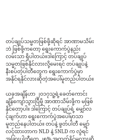
တပ်ချုပ်သမ္မတဖြစ်ဖို့ဆိုရင် အာဏာမသိမ်း
ဘဲ ဖြစ်ဖို့ကတော့ ရွေးကောက်ပွဲနည်း
လမ်းသာ ရှိပါတယ်။ဒါကြောင့် တပ်ချုပ်
သမ္မတဖြစ်နိုင်လားလို့မေးရင် တပ်ချုပ်နဲ့ 
နီးစပ်တဲ့ပါတီတွေက ရွေးကောက်ပွဲမှာ
အနိုင်ရနိုင်လားဆိုတဲ့အပေါ်မူတည်ပါတယ်။
ယခုအချိန်ဟာ ၂၀၁၇သူ့ရဲ့ခေတ်ကောင်း
ချိန်ကျော်သွားပြီမို့ အာဏာသိမ်းဖို့က မဖြစ်
နိုင်တော့ပါ။ ဒါကြောင့် တပ်ချုပ်ရဲ့ မျှော်လ
င့်ချက်ဟာ ရွေးကောက်ပွဲအပေါ်မှာသာ 
မူတည်နေပါတယ်။ တပ်နဲ့ ဖွတ်ပါတီ မျှော်
လင့်ထားတာက NLD နဲ့ SNLD က လွဲရင် 
အခြားပါတီတွေ ၂၅% အထက်နိုင်မလားဆို