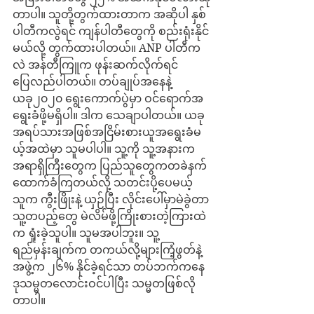
တာပါ။ သူတို့တွက်ထားတာက အဆိုပါ နှစ်
ပါတီကလွဲရင် ကျန်ပါတီတွေကို စည်းရုံးနိုင်
မယ်လို့ တွက်ထားပါတယ်။ ANP ပါတီက
လဲ အန်တီကြူက ဖုန်းဆက်လိုက်ရင် 
ပြေလည်ပါတယ်။ တပ်ချုပ်အနေနဲ့ 
ယခု၂၀၂၀ ရွေးကောက်ပွဲမှာ ဝင်ရောက်အ
ရွေးခံဖို့မရှိပါ။ ဒါက သေချာပါတယ်။ ယခု 
အရပ်သားအဖြစ်အငြိမ်းစားယူအရွေးခံမ
ယ့်အထဲမှာ သူမပါပါ။ သူ့ကို သူ့အနားက 
အရာရှိကြီးတွေက ပြည်သူတွေကတခဲနက်
ထောက်ခံကြတယ်လို့ သတင်းပို့ပေမယ့် 
သူက ကွီးဖြိုးနဲ့ ယှဉ်ပြီး လိုင်းပေါ်မှာမဲခွဲတာ 
သူ့တပည့်တွေ မဲလိမ်ဖို့ကြိုးစားတဲ့ကြားထဲ
က ရှုံးခဲ့သူပါ။ သူမအပါဘူး။ သူ့
ရည်မှန်းချက်က တကယ်လို့များကြံ့ဖွတ်နဲ့
အဖွဲ့က ၂၆% နိုင်ခဲ့ရင်သာ တပ်ဘက်ကနေ 
ဒုသမ္မတလောင်းဝင်ပါပြီး သမ္မတဖြစ်လို
တာပါ။