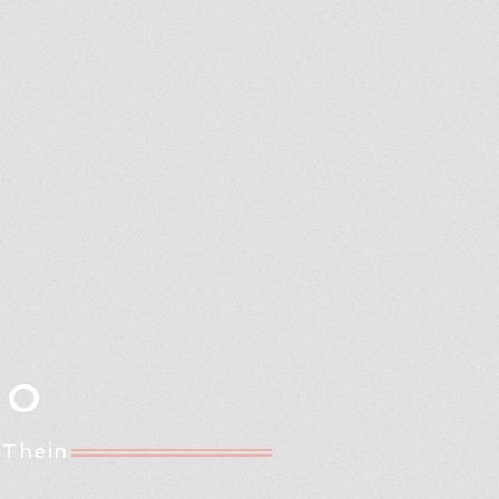
Oo
 Thein