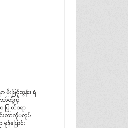
ိုးမြင့်ထွန်း၊ ရဲ
ာ်တို့ကို 
ှာ ဖြုတ်စရာ
မှန်ပြောင်း