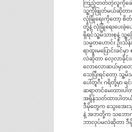
ကြည့်တတ်တဲ့လူကိုခေါ်
သူ့ကိုဖြုတ်မယ်ဆိုတာ
လုံခြုံရေးကိုတော့ စိတ
တို့နဲ့ လုံခြုံရေးပေး
ရှိရင်သူ့မိသားစုနဲ့ သ
သမ္မတဟောင်း ဦးသိန်း
ရာထူးမပြောင်းခင်မှာ
လဲဆိုတာ လေ့လာခိုင်း
လောလောဆယ်မှာတော့ သ
သေပြီးရင်တော့ သူ့မ
ပေါ်တူဂီ၊ ဂရိတို့မှာ ရင
ဆရာတင်မေးထားပါတယ်။ 
အရှိန်သတ်ထားပါတယ
ဒီမိုတွေက သွေးအေးသွ
နဲ့ အဘတို့က သဘောက
ဘာလုပ်မလဲဆိုတာ ဒီမ