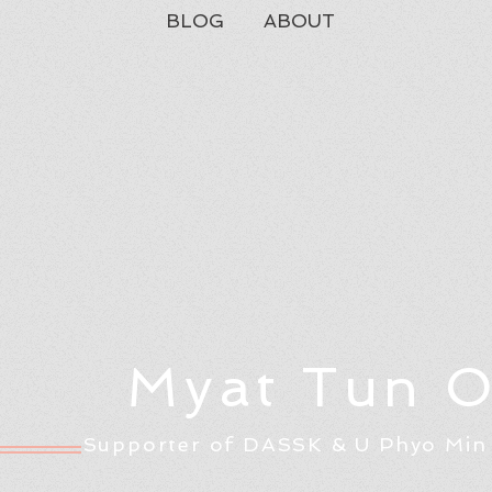
BLOG
ABOUT
Myat Tun 
Supporter of DASSK & U Phyo Min