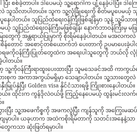
ပြီး စစ်ခဲ့တာပါ။ ဒါပေမယ့် သူ့ရောဂါက ပျံ့နေခဲ့ပါပြီ။ ဒ
လဲ သူသိလာပါတယ်။ သူက သူ့လုံခြုံရေးကို စိတ်မပူပေမယ့် သူ
်ပူနေပါတယ်။ သူပြည်ထဲရေးဝန်ကြီးဖြစ်ချိန်မှာ သူနဲ့ သူ့မိသားစ
ခဲ့ပေမယ့် သူပြည်ထဲရေးဝန်ကြီးမဖြစ်ချိန်၊ နောက်ဘာဝန်ကြီးမှ မဖြ
ူ့မြေးတွေကို အန္တရာယ်ပြုမှာကို စိုးရိမ်နေခဲ့ပါတယ်။ မအလကလဲ 
စိန်တောင် အစောင့်တစ်ယောက်ဘဲ ပေးတာကို ဥပမာပေးခဲ့ပါတယ
 စရဖကိုဝန်ကြီးပြုတ်တွေထဲက အရေးပါသူတွေကို ဘယ်လို လုံခြု
ခဲ့ပါတယ်။
ူ့ကိုဝန်ကြီးရာထူးပေးထားပြီး သူမသေခင်အထိ ကာကွယ်ပေး
ိသားစုက အကာအကွယ်မရှိမှာ သေချာပါတယ်။ သူ့သားတွေလဲ စ
်းနှီးမြုပ်နှံပြီး Golden visa နိုင်ငံသားရဖို့ ကြိုးစားနေပါတယ်
ထိုင်းက ကွန်ဒိုလဲဝယ်ဖို့ ကြည့်နေပေမယ့် ထွန်းမင်းလက်ကိ
်။
ားပြီး သူ့အဖေကိစ္စကို အဖကလွဲပြီး ကျန်သူကို အကြွေးမဆပ်ရ
ျမှာပါ။ ယခုဟာက အထဲကစိုးရိမ်တာကို သတင်းအနေနဲ့သာ ရေ
ိုတွေကသာ ဆုံးဖြတ်ရမှာပါ။