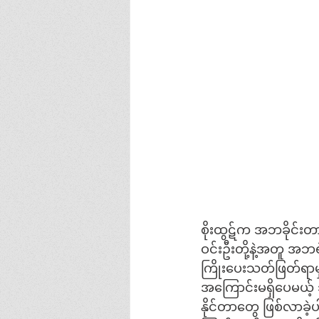
စိုးထွဋ်က အဘခိုင်းတာလ
ဝင်းဦးတို့နဲ့အတူ အဘရဲ
ကြိုးပေးသတ်ဖြတ်ရာမှာ
အကြောင်းမရှိပေမယ့် သူကင်ဆာ‌ရောဂါဖြစ်အပြီးမှာ အစည်းအဝေးမ
နိုင်တာတွေ ဖြစ်လာခဲ