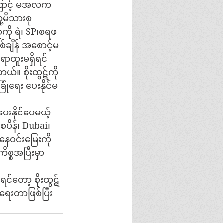
ါကြောင့် မအလက 
့မိသားစု
ုကို ရဲ၊ SP၊စရဖ
စ်ချိန် အစောင့်မ
ရာထူးမရှိရင် 
်။ စိုးထွဋ်ကို 
ံရေး ပေးနိုင်မ
နိုင်ပေမယ့် 
ပိန်၊ Dubai၊
။ နေဝင်းမြေးကို 
စ္စအပြီးမှာ 
င်တော့ စိုးထွဋ်
းတာဖြစ်ပြီး 