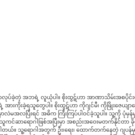
ုပ်ခဲ့တဲ့ အဘရဲ့ လူယုံပါ။ စိုးထွဋ်ဟာ အာဏာသိမ်းအစပိုင်းမှာ မ
့ အားကိုးခဲ့ရသူတွေပါ။ စိုးထွဋ်ဟာ ကိုဂျင်မီ၊ ကိုဖြိုးဇေယျာသေ
လဲမအလပြီးရင် အဓိက ကြီးကြပ်ပါဝင်ခဲ့သူပါ။ သူ့ကို ပုံမှန်မ
တက်နိုင်တာ ခိုင်းတာကိုမလုပ်
့ပါတယ်။ သူ့ရောဂါအတွက် ဦး၊ရေး၊ ထောက်တက်နေတဲ့ ဂျပန်မှာ 