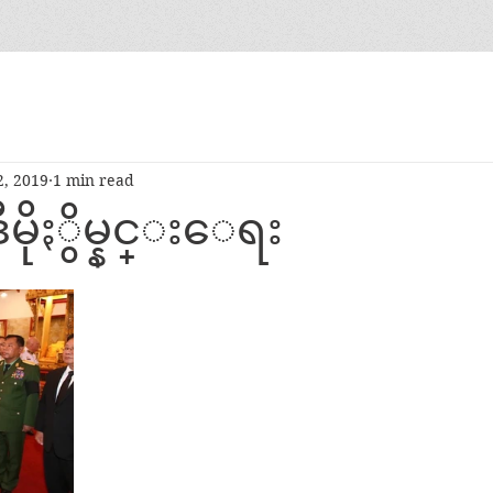
2, 2019
1 min read
မိုႏွိမ္နင္းေရး