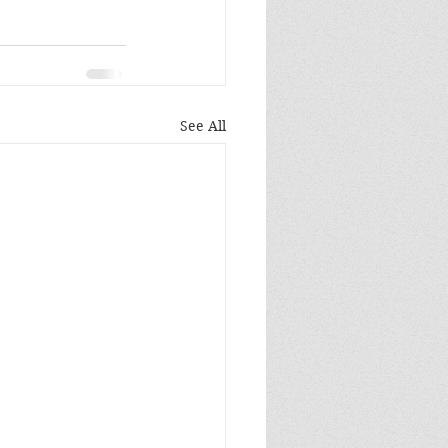
See All