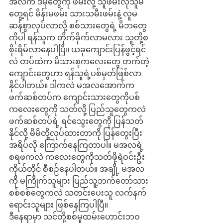
အလက ဒီမိုတွေကို ဖမ်းလို့ သူဖမ်းလိုသူမ
တွေ့ရင် မိန်းမဖမ်း သားသမီးဖမ်းနဲ့ လူမ
ဆန်စွာလုပ်လာလို့ စစ်သားတွေရဲ့ မိဘတွေ
ကိုပါ ရန်သူက တိုက်ခိုက်လာမလား သူတို့စ
စိုးရိမ်လာနေပါပြီ။ ယခုကျောင်းပြန်ဖွင့်ရင်
လဲ တပ်ထဲက မိသားစုကလေးတွေ တက်တဲ့
ကျောင်းတွေဟာ ရန်သူရဲ့ပစ်မှတ်ဖြစ်လာ
နိုင်ပါတယ်။ ဒါကလဲ မအလအောက်က 
ဖက်ဆစ်တပ်က ကျောင်းသားတွေကိုပစ်
ကလေးတွေကို သတ်လို့ ပြည်သူတွေကလဲ 
ဖက်ဆစ်တပ်ရဲ့ ရင်သွေးတွေကို ပြန်သတ်
နိုင်လို့ မိမိတို့လုပ်ထားတာကို ပြန်တွေးပြီး 
အရိပ်လို ကြောက်နေကြတာပါ။ မအလရဲ့ 
စရဖကလဲ ကလေးတွေကိုသတ်ဖို့ရဲဝင်းဦး
ကိုယ်တိုင် စီစဉ်နေပါတယ်။ အချို့ မအလ
ကို မကြိုက်သူများ ပြည်သူ့ဘက်တော်သား 
စစ်စစ်တွေကလဲ သတင်းပေးသူ လက်နက်
ရောင်းသူများ ဖြစ်နေကြပါပြီ။
ဒီနေရာမှာ သင်တို့စစ်မှုထမ်းဟောင်းဘဝ