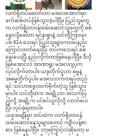
လက်ရှိတပ််မတော်ဟာ မအလအောက်မှာ 
ဖက်ဆစ်တပ်ဖြစ်သွားခဲ့ပါပြီ။ ပြည်သူတွေ
က လက်ရှိတာဝန်ထမ်းဆောင်သူတွေကို စစ်
ခွေးလို့ခေါ်တာ ရင်နာစွာနဲ့ သင်တို့ကြားမှာ
ပါ။ KIA သေရင် ပြည်သူများကဝမ်းနည်း
ကြောင်းတက်ရေးပြီး တပ်ကသေရင် စစ်
ခွေးသေပြီ နည်းလိုက်တာဖြစ်နေပါပြီ။ ဒီလို
ဖြစ်အောင်လဲ အာဏာရူး မအလဂျပုက 
လုပ်လိုက်တာပါ။ ယခုတိုက်ပွဲဟာ ဓမ္မနဲ့ 
အဓမ္မတိုက်ပွဲပါ။ မအလဘက်ကရပ်တည်
ရင် သင်ဟာခွေးထက်မိုက်တဲ့သူ ဖြစ်သွား
မှာပါ။ သင်တို့ထဲက အချို့ဟာ အသက်ပြ
ည့်လို့ အချို့က ပင်စင်ယူလိုလို့ လာဘ်ပေး
ပြီး လုပ်ခဲ့ရတာပါ။
ယခုအချိန်မှာ တပ်ထဲက လက်ရှိတာဝန်
ထမ်းဆောင်နေသူများတောင် ကျီးလန့်စာ
စား ဖြစ်နေပါပြီ။ ဘာ့ကြောင့်လဲဆိုတော့ မ