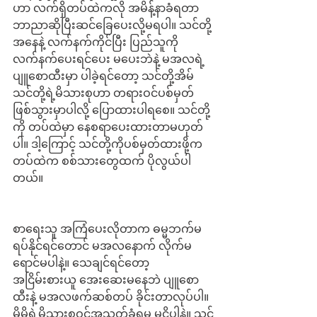
ဟာ လက်ရှိတပ်ထဲကလို အမိန့်နာခံရတာ
ဘာညာဆိုပြီးဆင်ခြေပေးလို့မရပါ။ သင်တို့
အနေနဲ့ လက်နက်ကိုင်ပြီး ပြည်သူကို 
လက်နက်ပေးရင်ပေး မပေးဘဲနဲ့ မအလရဲ့ 
ပျူစောထီးမှာ ပါခဲ့ရင်တော့ သင်တို့အိမ် 
သင်တို့ရဲ့မိသားစုဟာ တရားဝင်ပစ်မှတ် 
ဖြစ်သွားမှာပါလို့ ပြောထားပါရစေ။ သင်တို့
ကို တပ်ထဲမှာ နေစရာပေးထားတာမဟုတ်
ပါ။ ဒါ့ကြောင့် သင်တို့ကိုပစ်မှတ်ထားဖို့က 
တပ်ထဲက စစ်သားတွေထက် ပိုလွယ်ပါ
တယ်။ 
စာရေးသူ အကြံပေးလိုတာက ဓမ္မဘက်မ
ရပ်နိုင်ရင်တောင် မအလနောက် လိုက်မ
ရောင်မပါနဲ့။ သေချင်ရင်တော့ 
အငြိမ်းစားယူ အေးဆေးမနေဘဲ ပျူစော
ထီးနဲ့ မအလဖက်ဆစ်တပ် ခိုင်းတာလုပ်ပါ။ 
မိမိရဲ့မိသားစုဝင်အသတ်ခံရမှ မငိုပါနဲ့။ သင့်