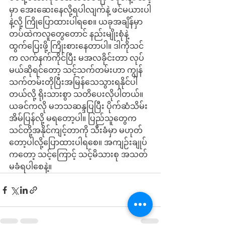
မှာ အေးဆေးနေလို့ရပါလျက်နဲ့ ဖင်မယားပါ
နဲ့လို့ ကြိုပြောထားပါရစေ။ ယခုအချိန်မှာ 
တပ်ထဲကလူတွေတောင် နည်းမျိုးစုံနဲ့ 
ထွက်ပြေးဖို့ ကြိုးစားနေတာပါ။ ဒါကိုသင်
က လက်နက်ကိုင်ပြီး မအလခိုင်းတာ လုပ်
မယ်ဆိုရင်တော့ သင့်သက်တမ်းဟာ ကျွန်
သက်တမ်းတိုပြီးအမြန်သေသွားရနိုင်ပါ
တယ်လို့ ရိုးသားစွာ သတိပေးလိုပါတယ်။ 
ယခင်ကလို မဘသဆန္ဒပြပြီး ပိုက်ဆံသိမ်း
အိမ်ပြန်လို့ မရတော့ပါ။ ပြည်သူတွေက 
သင်တို့အနိုင်ကျင့်တာကို သီးခံမှာ မဟုတ်
တော့ပါလို့ပြောထားပါရစေ။ အကျဉ်းချုပ်
ကတော့ သင့်ကြောင့် သင့်မိသားစု အသတ်
မခံရပါစေနဲ့။ 