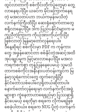
ထွင်လာတာကို စစ်ကိုင်းတိုက်ပွဲတွေမှာ တွေ့
လာနေရပါပြီ။ ယခင်က မိုင်းကြောက်နေရ
တဲ့ မအလတပ်ဟာ ဘယ်ကမှန်းမသိတဲ့ 
လက်နက်ကြီးထိပြီး ဆေးရုံရောက်တာတွေ 
စရှိလာနေပါပြီ။ ဒါက ပြည်ပနိုင်ငံများက မ
ကူညီတဲ့ကြားက ကိုယ့်အားကိုယ်ကိုးပြီး 
ဖြစ်လာတဲ့ မြန်မာ့တော်လှန်ရေးပါ။ 
ဒီနေ့ဆိုရင် စစ်ကိုင်းမှာ PDF က ကုန်ကား
တွေ အခွန်ဆောင်တာ စစ်နိုင်တဲ့အဆင့်အထိ
အုပ်ချုပ်မှုက မြင့်မားလာနေပါပြီ။ မအလ
ကရက်စက်စွာ တုန့်ပြန်နေပေမယ့် သူမသိ
တာကစစ်ကိုင်းအနီးနားပတ်ဝန်းကျင်က မြ
န်မာ့သူရဲကောင်းတွေ ထွက်လေ့ရှိပြီး 
နိုင်ငံတော်သစ်ပေါ်လေ့ရှိတယ်ဆိုတာပါ။ 
နောက်တော်လှန်ရေးမှာ လက်နက်ကိုင်အဖွဲ့
များစွာ ကွဲနေတာဟာရေရှည်မှာ ပြဿနာရှိ
နိုင်ပေမယ့် ရေတိုမှာ စရဖက လိုက်မရဖြစ်
စေခဲ့ပါတယ်။ စရဖက NUG ပို့တဲ့ လက်နက်