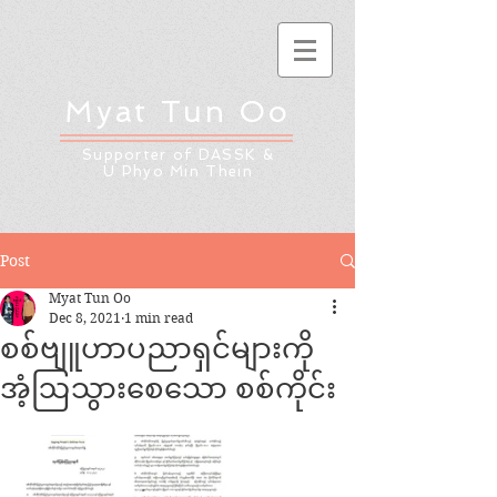
Myat Tun Oo
Supporter of DASSK &
U Phyo Min Thein
Post
Myat Tun Oo
Dec 8, 2021
1 min read
စစ်ဗျူဟာပညာရှင်များကို
အံ့ဩသွားစေသော စစ်ကိုင်း