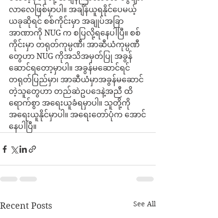
လာလေဖြစ်မှာပါ။ အချိန်ယူရနိုင်ပေမယ့် 
ယခုဆိုရင် စစ်ကိုင်းမှာ အချုပ်အခြာ 
အာဏာကို NUG က စပြလို့ရနေပါပြီ။ စစ်
ကိုင်းမှာ တရုတ်ကုမ္ပဏီ၊ အာဆီယံကုမ္ပဏီ
တွေဟာ NUG ကိုအသိအမှတ်ပြု အခွန်
ဆောင်ရတော့မှာပါ။ အခွန်မဆောင်ရင် 
တရုတ်ပြည်မှာ၊ အာဆီယံမှာအခွန်မဆောင်
တဲ့သူတွေဟာ တည်ဆဲဥပဒေနဲ့အညီ ထိ
ရောက်စွာ အရေးယူခံရမှာပါ။ သူတို့ကို
အရေးယူနိုင်မှာပါ။ အရေးတော်ပုံက အောင်
နေပါပြီ။
See All
Recent Posts