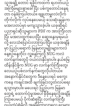
သူအချို့တောင် ရခိုင်ကထက် ရဟတ်ယဉ်
အကြိမ်များစွာခေါ်ပြီး ပစ်ကူတောင်းနေရ
တာ ဝန်ခံကြပါတယ်။ ဗျူဟာမှူးလဲလိုက် 
တိုက်လိုက် လုပ်နေပေမယ့် သေဆုံးနှုန်းက 
မအလတပ်မှာ မကျသွားခဲ့ပါ။ ယခုဆိုရင် 
ပညာရှင်ဆိုသူများက PDF က အားကြီးလာ
ပြီး မအလထွက်ပေးပြီး ဆွေးနွေးမှရမယ်
လို့ လေသံပြောင်းလာကြပါပြီ။ ယခုအချိန်
မှာ ပြည်ပရောက် မြန်မာလူမျိုးများကလဲ 
နေ့စဉ်နေ့တိုင်း လှူနေကြလို့ NUG ကလဲ 
လက်နက်တွေပို ဝယ်လာနိုင်မှာပါ။ နယ်မြေ
ထိန်းနိုင်ဖို့က NUG မှာ လက်နက်ကြီးတွေ၊ 
လေယဉ်ပစ်လက်နက်တွေလိုပါတယ်။ 
အနောက်နိုင်ငံတွေက ဒီနေ့ပေးရင် မကွေး
ကနေ ကချင်အထိ ချက်ခြင်းလွတ်လပ်ရေး
ရသွားမှာပါ။ မပေးရင် ပြည်ပက မြန်မာ
တွေရဲ့ ထောက်ပံ့မှုအပေါ် မှီခိုနေရလို့အချိန်
ကြာပေမယ့် ပိုက်ဆံစုပြီး လက်နက်ကြီး
ဝယ်တဲ့ပုံစံမိုလို့ အချိန်ကြာလာလေ ငွေများ