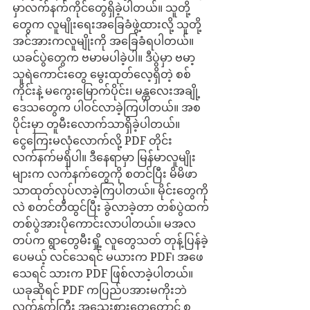
မှာလက်နက်ကိုင်တွေရှိခဲ့ပါတယ်။ သူတို့
တွေက လူမျိုးရေးအခြေခံဖွဲ့ထားလို့ သူတို့
အင်အားကလူမျိုးကို အခြေခံရပါတယ်။ 
ယခင်ပွဲတွေက ဗမာမပါခဲ့ပါ။ ဒီပွဲမှာ ဗမာ့
သူရဲကောင်းတွေ မွေးထုတ်လေ့ရှိတဲ့ စစ်
ကိုင်းနဲ့ မကွေးမြောက်ပိုင်း၊ မန္တလေးအချို့
ဒေသတွေက ပါဝင်လာခဲ့ကြပါတယ်။ အစ
ပိုင်းမှာ တူမီးလောက်သာရှိခဲ့ပါတယ်။ 
ငွေကြေးမလုံလောက်လို့ PDF တိုင်း
လက်နက်မရှိပါ။ ဒီနေရာမှာ မြန်မာလူမျိုး
များက လက်နက်တွေကို စတင်ပြီး မိမိဖာ
သာထုတ်လုပ်လာခဲ့ကြပါတယ်။ မိုင်းတွေကို
လဲ စတင်တီထွင်ပြီး ခွဲလာခဲ့တာ တစ်ပွဲထက်
တစ်ပွဲအားပိုကောင်းလာပါတယ်။ မအလ
တပ်က ရွာတွေမီးရှို့ လူတွေသတ် တုန့်ပြန်ခဲ့
ပေမယ့် လင်သေရင် မယားက PDF၊ အဖေ
သေရင် သားက PDF ဖြစ်လာခဲ့ပါတယ်။ 
ယခုဆိုရင် PDF ကပြည်ပအားမကိုးဘဲ 
လက်နက်ကြီး အသေးစားတွေတောင် စ