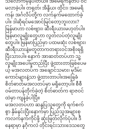
သလောက်မှန်ပါတယ်။ အမေရိကန်တပ် ဝင်
မလာခဲ့ပါ။ တရုတ်၊ အိန္ဒိယ၊ ထိုင်း၊ အမေရိ
ကန်၊ အင်္ဂလိပ်တို့က လက်နက်မထောက်ခဲ့
ပါ။ ဒါဆိုရင်မအောင်မြင်တော့ဘူးလား? 
မြန်မာဟာ လစ်ဗျား၊ ဆီးရီးယားမဟုတ်ပါ။ 
မြန်မာလူမျိုးတွေဟာ လွတ်လပ်တဲ့လူမျိုး
တွေပါ။ မြန်မာပြည်မှာ ပထမဆုံး လစ်ဗျား၊ 
ဆီးရီးယားနဲ့မတူတာကတရားဝင်အစိုးရရှိ
ပြီးသားပါ။ နောက် အာဆတ်တပ်ဟာ သူ့
လူမျိုးအပေါ်မူတည်ပြီး ဖွဲ့ထားတာဖြစ်ပေမ
ယ့် မအလတပ်က အချောင်သမား၊ မုဒိမ်း
ကောင်များနဲ့သာ ဖွဲ့ထားတာပါ။အခြေခံ
စိတ်ဓာတ်မအလတပ်မှာ မရှိတော့ပါ။ စီစီ
ဝမ်တာပန်တိုက်ခဲ့တဲ့ စိတ်ဓာတ်က ရာဇဝင်
ထဲမှာ ကျန်ခဲ့ပါပြီ။
မအလတပ်ဟာ ဆန္ဒပြသူတွေကို ရက်စက်
စွာ နှိမ်နင်းပြီးနောက်မှာ ပြည်သူအများစု
ကလက်နက်ကိုင်ဖို့ ဆုံးဖြတ်လိုက်ပုံပါ။ ဒီ
နေရာမှာ နဂိုကလဲ တိုင်းရင်းသားဒေသတွေ