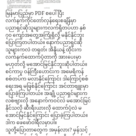
မြန်မာပြည်မှာ PDF စပေါ်ပြီး 
လက်နက်ကိုင်တော်လှန်ရေးစချိန်မှာ 
ပညာရှင်ဆိုသူများကလက်ရှိတပ်ဟာ နှစ် 
၇၀ ကျော်အတွေ့အကြုံရှိလို့ မနိုင်နိုင်ဘူး
ပြောကြတပါတယ်။ နောက်ပညာရှင်ဆို
သူများကလဲ တရုတ်၊ အိန္ဒိယနဲ့ ထိုင်းက 
လက်နက်ထောက်ပံ့တာကို အားပေးမှာ
မဟုတ်လို့ မအောင်မြင်နိုင်ဘူးဆိုပါတယ်။ 
စင်ကာပူ ဝန်ကြီးဟောင်းက အမေရိကန်
စစ်တပ်က မလာနိုင်ကြောင်း ဒါကြောင့်စစ်
ရေးအရ မဖြစ်နိုင်ကြောင်း အင်တာဗျူးမှာ 
ပြောခဲ့ကြပါတယ်။ အချို့ပညာရှင်များက 
လစ်ဗျားလို အနောက်ကဝင်လဲ မအောင်မြင်
နိုင်သလို ဆီးရီးယားလို ထောက်ပံ့လဲ မ
အောင်မြင်နိုင်ကြောင်း ပြောခဲ့ကြပါတယ်။ 
ဒါက ဖေဖော်ဝါရီလမှာပါ။
သူတို့ပြောတာတွေက အမှန်လား? မှန်သင့်