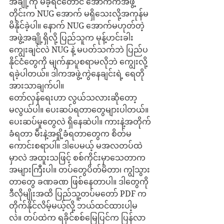
အချို့ကို မိခဲ့ရင်တောင် အောက်ကအဖွဲ့
တိုင်းက NUG အောက် မရှိသေးလို့အကုန်မ
မိနိုင်ခဲ့ပါ။ နောက် NUG အောက်မဟုတ်တဲ့ 
အဖွဲ့အချို့ရှိလို့ ပြည်သူက မုန့်ဟင်းခါး
ကျွေးချင်လဲ NUG နဲ့ မပတ်သက်ဘဲ ပြည်ပ
နိုင်ငံတွေကို မျက်နှာပူစရာမလိုဘဲ ကျွေးလို့
ရခဲ့ပါတယ်။ ဒါကအဖွဲ့ကွဲနေချင်းရဲ့ ရေတို
အားသာချက်ပါ။
တော်လှန်ရေးဟာ လွယ်သလားဆိုတော့ 
မလွယ်ပါ။ ပေးဆပ်ရတာတွေများပါတယ်။ 
ပေးဆပ်မှုတွေလဲ ရှိနေဆဲပါ။ ကားနဲ့အတိုက်
ခံရတာ မီးနဲ့အရှို့ခံရတာတွေက စိတ်မ
ကောင်းစရာပါ။ ဒါပေမယ့် မအလတပ်ထဲ
မှာလဲ အထူးသဖြင့် စစ်ကိုင်းမှာသေတာက 
အများကြီးပါ။ တပ်တွေပိတ်မိတာ၊ ကျွံသွား
တာတွေ ခဏခဏ ဖြစ်နေတာပါ။ ဒါတွေကို 
ဒီလိုမျိုးအထိ ပြည်သူ့တပ်မတော် PDF က 
တိုက်နိုင်လိမ့်မယ့်လို့ ဘယ်ထင်ထားပါ့မ
လဲ။ တပ်ထဲက ရခိုင်စစ်မြေပြင်က ပြန်လာ