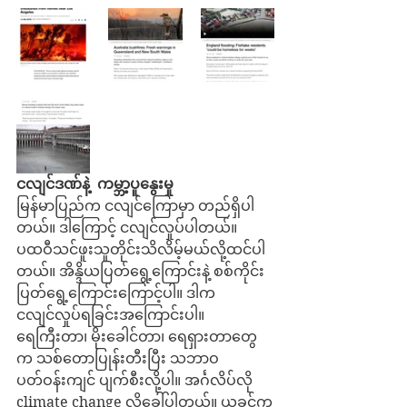
ငလျင်ဒဏ်နဲ့
ကမ္ဘာ့ပူနွေးမှု
မြန်မာပြည်က ငလျင်ကြောမှာ တည်ရှိပါ
တယ်။ ဒါကြောင့် ငလျင်လှုပ်ပါတယ်။ 
ပထဝီသင်ဖူးသူတိုင်းသိလိမ့်မယ်လို့ထင်ပါ
တယ်။ အိန္ဒိယပြတ်ရွေ့ကြောင်းနဲ့ စစ်ကိုင်း
ပြတ်ရွေ့ကြောင်းကြောင့်ပါ။ ဒါက
ငလျင်လှုပ်ရခြင်းအကြောင်းပါ။ 
ရေကြီးတာ၊ မိုးခေါင်တာ၊ ရေရှားတာတွေ
က သစ်တောပြုန်းတီးပြီး သဘာဝ
ပတ်ဝန်းကျင် ပျက်စီးလို့ပါ။ အင်္ဂလိပ်လို 
climate change လို့ခေါ်ပါတယ်။ ယခင်က