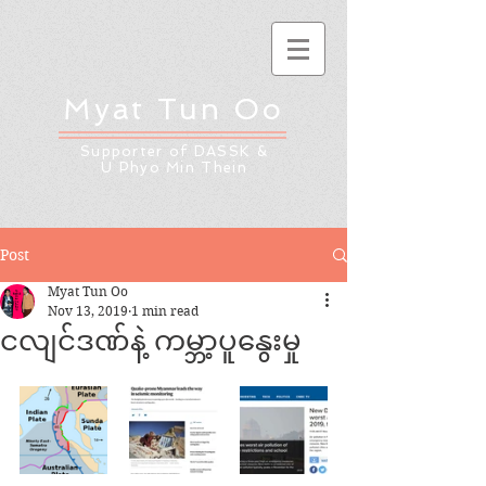
Myat Tun Oo
Supporter of DASSK &
U Phyo Min Thein
Post
Myat Tun Oo
Nov 13, 2019
1 min read
ငလျင်ဒဏ်နဲ့ ကမ္ဘာ့ပူနွေးမှု