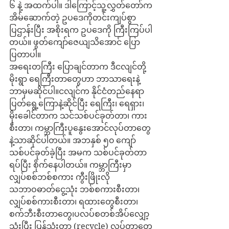
၆ နဲ့ အထက်ပါ။ ဒါကြောင့်သူ့လွှတ်တော်က 
အိမ်ဆောက်တဲ့ ဥပဒေကိုတင်းကျပ်စွာ
ပြဌာန်းပြီး အစိုးရက ဥပဒေကို ကြီးကြပ်ပါ
တယ်။ ဖွတ်ကျော်ဇေယျသိအောင် ပြော
ပြတာပါ။
အရေးတကြီး ပြောချင်တာက ဒီငလျင်တို့ 
မိုးရွာ ရေကြီးတာတွေဟာ ဘာသာရေးနဲ့ 
ဘာမှမဆိုင်ပါ။ငလျင်က နိုင်ငံတည်နေရာ 
ပြတ်ရွေ့ကြောနဲ့ဆိုင်ပြီး ရေကြီး၊ ရေရှား၊ 
မိုးခေါင်တာက သင်သစ်ပင်ခုတ်တာ၊ ကား
စီးတာ၊ ကမ္ဘာကြီးပူနွေးအောင်လုပ်တာတွေ
နဲ့သာဆိုင်ပါတယ်။ အဘနှစ် ၅၀ ကျော် 
သစ်ပင်ခုတ်ခဲ့ပြီး အမက သစ်ပင်ခုတ်တာ
ရပ်ပြီး စိုက်နေပါတယ်။ ကမ္ဘာကြီးမှာ 
လျှပ်စစ်ဘစ်စကား ကွီးဖြိုးလို
သဘာဝဓာတ်ငွေ့သုံး ဘစ်စကားစီးတာ၊ 
လျှပ်စစ်ကားစီးတာ၊ ရထားတွေစီးတာ၊ 
စက်ဘီးစီးတာတွေ၊ပလပ်စတစ်အိပ်လျှော့
သုံးပြီး ပြန်သုံးတာ (recycle) လုပ်တာတွေ