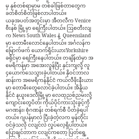
မှ နှစ်တစ်ရာမှာမ တစ်ခါဖြစ်တာတွေက 
ခတ်စိတ်စိတ်ဖြစ်လာပါတယ်။
ယခုအပတ်အတွင်းမှာ အီတလီက Venice 
ဗီးနစ် မြို့မှာ ရေကြီးပါတယ်။ ဩစတီးလျ
က News South Wales နဲ့  Queensland 
မှာ တောမီးလောင်နေပါတယ်။ အင်္ဂလန်က 
မြောက်ဖက် ယောက်ရှိင်းယားYorkshire 
ခရိုင်မှာ ရေကြီးနေပါတယ်။ တချိန်ထဲမှာ အ
မေရိကန်မှာ အအေးလွန်ပြီး နှင်းကျလို့ လူ 
၄ယောက်သေသွားခဲ့ပါတယ်။ နိုဝင်ဘာလ
ဆန်းက အမေရိကန်နိုင်ငံ ကယ်လီဖိုးနီးယား
မှာ တောမီးတွေလောင်ခဲ့ပါတယ်။ အိန္ဒိယ
နိုင်ငံ နယူးဒေလီမြို့မှာ လေထုညစ်ညမ်းလို့ 
ကျောင်းတွေပိတ်၊ ကိုယ်ပိုင်ကားသုံးခွင့်ကို 
မဂဏန်း၊ စုံဂဏန်း တစ်ရက်စီ ပိတ်ခဲ့ရပါ
တယ်။ ဂျပန်မှာလဲ ပြီးခဲ့တဲ့လက မုန်တိုင်း
ဝင်ခဲ့သလို ငလျင်လဲ လှုပ်လေ့ရှိပါတယ်။
ပြောချင်တာက ငလျင်ကတော့ ပြတ်ရွေ့