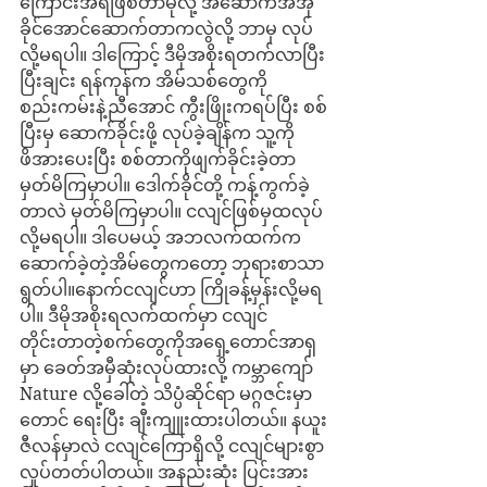
ကြောင်းအရဖြစ်တာမိုလို့ အဆောက်အအုံ
ခိုင်အောင်ဆောက်တာကလွဲလို့ ဘာမှ လုပ်
လို့မရပါ။ ဒါကြောင့် ဒီမိုအစိုးရတက်လာပြီး
ပြီးချင်း ရန်ကုန်က အိမ်သစ်တွေကို
စည်းကမ်းနဲ့ညီအောင် ကွီးဖြိုးကရပ်ပြီး စစ်
ပြီးမှ ဆောက်ခိုင်းဖို့ လုပ်ခဲ့ချိန်က သူ့ကို
ဖိအားပေးပြီး စစ်တာကိုဖျက်ခိုင်းခဲ့တာ 
မှတ်မိကြမှာပါ။ ဒေါက်ခိုင်တို့ ကန့်ကွက်ခဲ့
တာလဲ မှတ်မိကြမှာပါ။ ငလျင်ဖြစ်မှထလုပ်
လို့မရပါ။ ဒါပေမယ့် အဘလက်ထက်က 
ဆောက်ခဲ့တဲ့အိမ်တွေကတော့ ဘုရားစာသာ 
ရွတ်ပါ။နောက်ငလျင်ဟာ ကြိုခန့်မှန်းလို့မရ
ပါ။ ဒီမိုအစိုးရလက်ထက်မှာ ငလျင်
တိုင်းတာတဲ့စက်တွေကိုအရှေ့တောင်အာရှ
မှာ ခေတ်အမှီဆုံးလုပ်ထားလို့ ကမ္ဘာကျော် 
Nature လို့ခေါ်တဲ့ သိပ္ပံဆိုင်ရာ မဂ္ဂဇင်းမှာ
တောင် ရေးပြီး ချီးကျူးထားပါတယ်။ နယူး
ဇီလန်မှာလဲ ငလျင်ကြောရှိလို့ ငလျင်များစွာ
လှုပ်တတ်ပါတယ်။ အနည်းဆုံး ပြင်းအား 