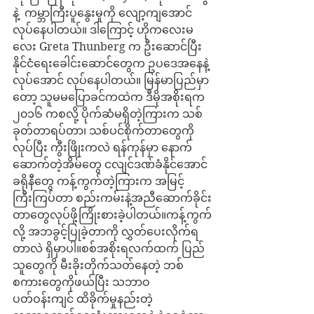
နဲ့  ကမ္ဘာကြီးပူနွေးမှုကို လျော့ကျအောင်
လုပ်နေပါတယ်။ ဒါကြောင့် ဟိုကလေးမ
လေး Greta Thunberg က ဦးဆောင်ပြီး 
နိုင်ငံရေးခေါင်းဆောင်တွေက ဥပဒေအနေနဲ့
လုပ်အောင် လုပ်နေပါတယ်။ မြန်မာပြည်မှာ
တော့ သူမမပြောခင်ကထဲက ဒီမိုအစိုးရက 
၂၀၁၆ ကစလို့ ပိုက်ဆံမရှိတဲ့ကြားက သစ်
ခုတ်တာရပ်တာ၊ သစ်ပင်စိုက်တာတွေကို
လုပ်ပြီး ကွီးဖြိုးကလဲ ရန်ကုန်မှာ နောက်
ဆောက်တဲ့အိမ်တွေ ငလျင်ဒဏ်ခံနိုင်အောင် 
ခရိုနီတွေ ကန့်ကွက်တဲ့ကြားက အမြင့်
ကြီးကြပ်တာ စည်းကမ်းနဲ့အညီဆောက်ခိုင်း
တာတွေလုပ်ဖို့ကြိုးစားခဲ့ပါတယ်။ကန့်ကွက်
လို့ အဘခွင့်ပြုခဲ့တာကို လွှတ်ပေးလိုက်ရ
တာလဲ ရှိမှာပါ။စစ်အစိုးရလက်ထက် ပြည်
သူတွေကို မီးခိုးတိုက်သတ်နေတဲ့ ဘစ်
စကားတွေကိုဖယ်ပြီး သဘာဝ
ပတ်ဝန်းကျင် ထိခိုက်မှုနည်းတဲ့