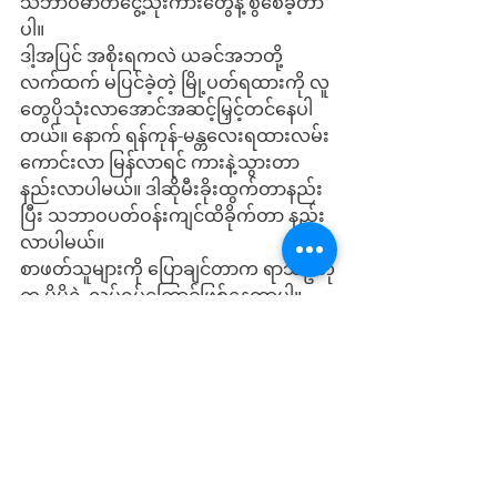
သဘာဝဓာတ်ငွေ့သုံးကားတွေနဲ့ စွဲစေခဲ့တာ
ပါ။
ဒါ့အပြင် အစိုးရကလဲ ယခင်အဘတို့
လက်ထက် မပြင်ခဲ့တဲ့ မြို့ပတ်ရထားကို လူ
တွေပိုသုံးလာအောင်အဆင့်မြှင့်တင်နေပါ
တယ်။ နောက် ရန်ကုန်-မန္တလေးရထားလမ်း
ကောင်းလာ မြန်လာရင် ကားနဲ့သွားတာ 
နည်းလာပါမယ်။ ဒါဆိုမီးခိုးထွက်တာနည်း
ပြီး သဘာဝပတ်ဝန်းကျင်ထိခိုက်တာ နည်း
လာပါမယ်။
စာဖတ်သူများကို ပြောချင်တာက ရာသီဥတု
က မိမိရဲ့ လုပ်ရပ်ကြောင့်ဖြစ်နေတာပါ။ 
ဘုရားဟောသလိုအကြောင်းကြောင့် 
အကျိုးဖြစ်တာပါ။ သစ်ပင်စိုက်ရင် အရိပ်ရ
မှာဖြစ်ပြီး သစ်ပင်ခုတ်ရင်တော့ အရိပ်မရ
နိုင်ပါ။ ဖွတ်တွေရဲ့ ဘာသာရေးဂျင်းကို မယုံ
ပါနဲ့လို့သာ ပြောလိုပါတယ်။ 
News Source: BBC,NBC, CNBC, 
Nature