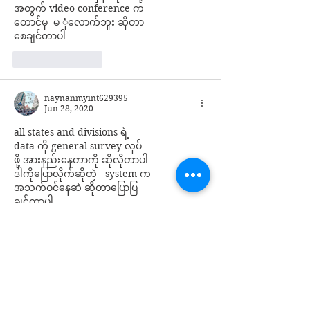
အတွက် video conference က
တောင်မှ  မ ုံလောက်ဘူး ဆိုတာ
စေချင်တာပါ
Like
Reply
naynanmyint629395
Jun 28, 2020
all states and divisions ရဲ့
data ကို general survey လုပ်
ဖို့ အားနည်းနေတာကို ဆိုလိုတာပါ
ဒါကိုပြောလိုက်ဆိုတဲ့   system က
အသက်ဝင်နေဆဲ ဆိုတာပြောပြ
ချင်တာပါ 
ဆရာမလေး တင်ပြချက် ကအားနည်းပေမဲ့ 
DASSK ကနေရာရှိရင် 6 feet apart ထားမ
လား၊ မရှိရင် two shifts လုပ်မလား ဆိုတာ
ကိုDASSK က ကွက်က်ျောမြင်ပီး
ပြောသွားပါတယ်
Like
Reply