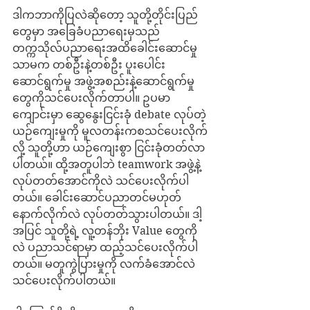
ဒါကဘာကိုပြလဲဆိုတော့ သူတို့တိုင်းပြည်
တွေမှာ အခြေခံပညာရေးမှသည် 
တက္ကသိုလ်ပညာရေးအထိခေါင်းဆောင်မှု
သာမက တစ်ဦးနဲ့တစ်ဦး ပူးပေါင်း
ဆောင်ရွက်မှု အဖွဲ့အစည်းနဲ့ဆောင်ရွက်မှု
တွေကိုသင်ပေးလိုက်တာပါ။ ဥပမာ 
ကျောင်းမှာ ဆွေနွေးငြင်းခုံ debate လုပ်တဲ့ 
ယဉ်ကျေးမှုကို မူလတန်းကစသင်ပေးလိုက်
လို့ သူတို့ဟာ ယဉ်ကျေးစွာ ငြင်းခုံတတ်လာ
ပါတယ်။ ထို့အတူပါဘဲ teamwork အဖွဲ့နဲ့ 
လုပ်တတ်အောင်ကိုလဲ သင်ပေးလိုက်ပါ
တယ်။ ခေါင်းဆောင်ပညာတင်မဟုတ် 
နောက်လိုက်လဲ လုပ်တတ်သွားပါတယ်။ ဒါ့
အပြင် သူတို့ရဲ့ လူ့တန်ဘိုး Value တွေကို
လဲ ပညာသင်ရာမှာ ထည့်သင်ပေးလိုက်ပါ
တယ်။ မတူကွဲပြားမှုကို လက်ခံအောင်လဲ 
သင်ပေးလိုက်ပါတယ်။