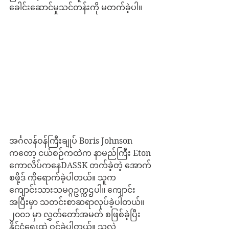
ခေါင်းဆောင်မှုသင်တန်းကို မတက်ခဲ့ပါ။
အင်္ဂလန်ဝန်ကြီးချုပ် Boris Johnson 
ကတော့ ငယ်စဉ်ကထဲက နာမည်ကြီး Eton 
ကောလိပ်ကနေDASSK တက်ခဲ့တဲ့ အောက်
စဖို့ဒ် ကိုရောက်ခဲ့ပါတယ်။ သူက 
ကျောင်းသားသမဂ္ဂဥက္ကဌပါ။ ကျောင်း
အပြီးမှာ သတင်းစာဆရာလုပ်ခဲ့ပါတယ်။ 
၂၀၀၁ မှာ လွှတ်တော်အမတ် စဖြစ်ခဲ့ပြီး 
နိုင်ငံရေးထဲ ဝင်ခဲ့ပါတယ်။ သူလဲ 