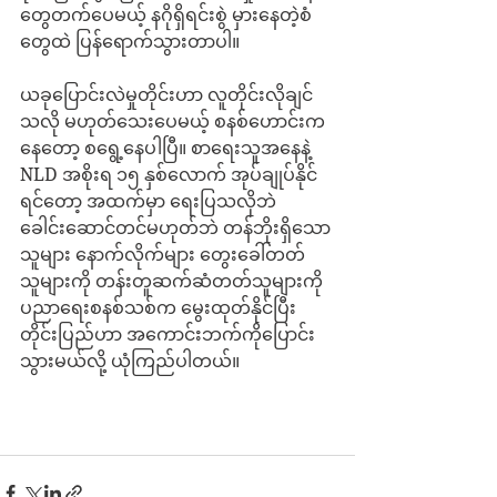
တွေတက်ပေမယ့် နဂိုရှိရင်းစွဲ မှားနေတဲ့စံ
တွေထဲ ပြန်ရောက်သွားတာပါ။
ယခုပြောင်းလဲမှုတိုင်းဟာ လူတိုင်းလိုချင်
သလို မဟုတ်သေးပေမယ့် စနစ်ဟောင်းက
နေတော့ စရွေ့နေပါပြီ။ စာရေးသူအနေနဲ့ 
NLD အစိုးရ ၁၅ နှစ်လောက် အုပ်ချုပ်နိုင်
ရင်တော့ အထက်မှာ ရေးပြသလိုဘဲ
ခေါင်းဆောင်တင်မဟုတ်ဘဲ တန်ဘိုးရှိသော
သူများ နောက်လိုက်များ တွေးခေါ်တတ်
သူများကို တန်းတူဆက်ဆံတတ်သူများကို 
ပညာရေးစနစ်သစ်က မွေးထုတ်နိုင်ပြီး 
တိုင်းပြည်ဟာ အကောင်းဘက်ကိုပြောင်း
သွားမယ်လို့ ယုံကြည်ပါတယ်။