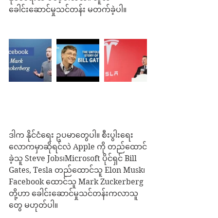
ခေါင်းဆောင်မှုသင်တန်း မတက်ခဲ့ပါ။
ဒါက နိုင်ငံရေး ဥပမာတွေပါ။ စီးပွါးရေး
လောကမှာဆိုရင်လဲ Apple ကို တည်ထောင်
ခဲ့သူ Steve Jobs၊Microsoft ပိုင်ရှင် Bill 
Gates, Tesla တည်ထောင်သူ Elon Musk၊ 
Facebook ထောင်သူ Mark Zuckerberg 
တို့ဟာ ခေါင်းဆောင်မှုသင်တန်းကလာသူ
တွေ မဟုတ်ပါ။