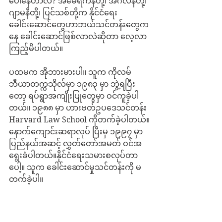
ပေါ်နေတာလဲ? အမေရိကန်တို့၊ အင်္ဂလန်တို့၊ 
ဂျာမနီတို့၊ ပြင်သစ်တို့က နိုင်ငံရေး
ခေါင်းဆောင်တွေဟာဘယ်သင်တန်းတွေက
နေ ခေါင်းဆောင်ဖြစ်လာလဲဆိုတာ လေ့လာ
ကြည့်မိပါတယ်။
ပထမက အိုဘားမားပါ။ သူက ကိုလမ်
ဘီယာတက္ကသိုလ်မှာ ၁၉၈၃ မှာ ဘွဲ့ရပြီး
တော့ ရပ်ရွာအကျိုးပြုတွေမှာ ဝင်ကူခဲ့ပါ
တယ်။ ၁၉၈၈ မှာ ဟားဗတ်ဥပဒေသင်တန်း 
Harvard Law School ကိုတက်ခဲ့ပါတယ်။
နောက်ကျောင်းဆရာလုပ် ပြီးမှ ၁၉၉၇ မှာ 
ပြည်နယ်အဆင့် လွှတ်တော်အမတ် ဝင်အ
ရွေးခံပါတယ်။နိုင်ငံရေးသမားစလုပ်တာ
ပေါ့။ သူက ခေါင်းဆောင်မှုသင်တန်းကို မ
တက်ခဲ့ပါ။