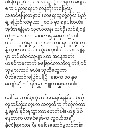
ဒါကြောင့်မိုလို့ စာရေးသူတို့ အာရှက အများ
စုက ပညာရေးမှာ တန်ဘိုးကစပြင်မှ 
အဆင်ပြေလာမှာပါ။စာရေးသူတို့တိုင်းပြည်
ရဲ့ ပြောင်းလဲမှုဟာ ၂၀၁၆ မှာ စခဲ့ပါတယ်။ 
အဲ့ဒီအချိန်မှာ သူငယ်တန်း သင်ရိုးသစ်နဲ့ စခဲ့
တဲ့ ကလေးဟာ နောင် ၁၅ နှစ်မှာ ဘွဲ့ရပါ
မယ်။ သူတို့ရဲ့အတွေးဟာ စာရေးသူတို့တွေ
နဲ့ ကွာလာပါမယ်။ ထို့အတူပါဘဲ ယခုအချိန်
မှာ တပ်ထဲဝင်သူများဟာ အနေအစား 
ယခင်ကလောက် မခြောင်တာသိလျက်နဲ့ ဝင်
သူများလာပါမယ်။ သူတို့တွေဟာ 
ဗိုလ်လောင်းစဖြစ်ပါပြီ။ နောက် ၁၀ နှစ်
ကျော်ဆိုတပ်ရင်းမှူး၊ ဗျူဟာမှူးတွေပါ။
ခေါင်းဆောင်မှုကို သင်ပေးရင်ရနိုင်ပေမယ့် 
လူ့တန်ဘိုးတွေဟာ အလွတ်ကျက်လိုက်တာ
နဲ့ ချက်ခြင်းရသွားတာမဟုတ်ပါ။ ယခုဖြစ်
နေတာက ယခင်စနစ်က လူငယ်အချို့ 
နိုင်ငံခြားသွားပြီး ခေါင်းဆောင်မှုသင်တန်း