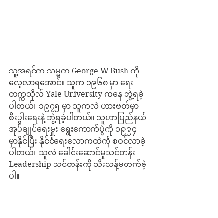
သူ့အရင်က သမ္မတ George W Bush ကို 
လေ့လာရအောင်။ သူက ၁၉၆၈ မှာ ရေး
တက္ကသိုလ် Yale University ကနေ ဘွဲ့ရခဲ့
ပါတယ်။ ၁၉၇၅ မှာ သူကလဲ ဟားဗတ်မှာ 
စီးပွါးရေးနဲ့ ဘွဲ့ရခဲ့ပါတယ်။ သူဟာပြည်နယ်
အုပ်ချုပ်ရေးမှူး ရွေးကောက်ပွဲကို ၁၉၉၄ 
မှာနိုင်ပြီး နိုင်ငံရေးလောကထဲကို စဝင်လာခဲ့
ပါတယ်။ သူလဲ ခေါင်းဆောင်မှုသင်တန်း 
Leadership သင်တန်းကို သီးသန့်မတက်ခဲ့
ပါ။