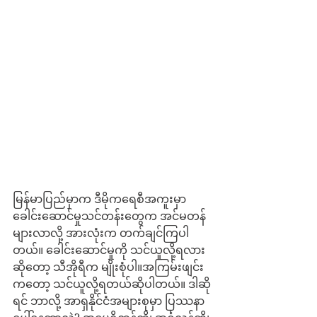
မြန်မာပြည်မှာက ဒီမိုကရေစီအကူးမှာ 
ခေါင်းဆောင်မှုသင်တန်းတွေက အင်မတန်
များလာလို့ အားလုံးက တက်ချင်ကြပါ
တယ်။ ခေါင်းဆောင်မှုကို သင်ယူလို့ရလား
ဆိုတော့ သီအိုရီက မျိုးစုံပါ။အကြမ်းဖျင်း
ကတော့ သင်ယူလို့ရတယ်ဆိုပါတယ်။ ဒါဆို
ရင် ဘာလို့ အာရှနိုင်ငံအများစုမှာ ပြဿနာ