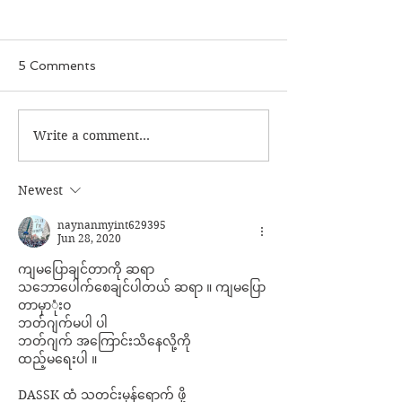
5 Comments
ခွေးစကား မှတ်တမ်း
Write a comment...
မအလတပ်ထဲက 
ဘာလို့ စျေးပေါ
Newest
naynanmyint629395
Jun 28, 2020
ကျမပြောချင်တာကို ဆရာ
သဘောပေါက်စေချင်ပါတယ် ဆရာ ။ ကျမပြော
တာမှာုံးဝ
ဘတ်ဂျက်မပါ ပါ
ဘတ်ဂျက် အကြောင်းသိနေလို့ကို
ထည့်မရေးပါ ။
DASSK ထံ သတင်းမှန်ရောက် ဖို့