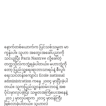
နောက်တစ်ယောက်က ပြင်သစ်သမ္မတ မာ
ကွန်းပါ။ သူဟာ အတွေးအခေါ်ပညာကို 
သင်ယူပြီး Paris Nantree လို့ခေါ်တဲ့ 
တက္ကသိုလ်ကဘွဲ့ရခဲ့ပါတယ်။ မဟာဘွဲ့ကို
တော့ ပြည်သူ့ရေးရာဘာသာရပ်နဲ့ စီးပွါး
ရေးသင်တန်းကျောင်း Ecole national 
administration ကနေ ၂၀၀၄ မှာပြီးခဲ့ပါ
တယ်။ သူကပြည်သူ့ဝန်ထမ်းဘဝနဲ့ အစ
ပိုင်းမှာလုပ်ခဲ့ပြီး သမ္မတအကြံပေးအနေနဲ့ 
၂၀၁၂ မှာလုပ်ရာက ၂၀၁၄ မှာဝန်ကြီး
ဖြစ်လာခဲ့ပါတယ်။ သူဟာလဲ 