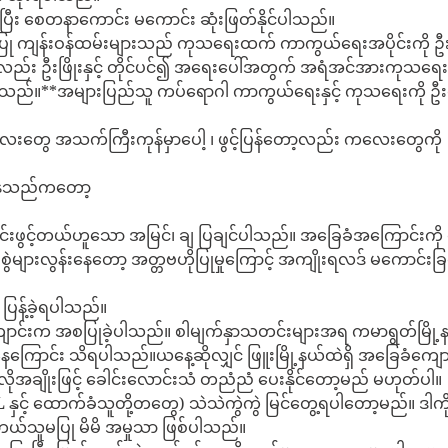
ည်ပြီး စေတနာကောင်း မကောင်း ဆုံးဖြတ်နိုင်ပါသည်။
ပြု ကျန်းဝန်ထမ်းများသည် ကုသရေးထက် ကာကွယ်ရေးအပိုင်းကို ဦ
လည်း ဦးဖြိုးနှင့် တိုင်ပင်၍ အရေးပေါ်အတွက် အရံအင်အားကုသရေး
ပါသည်။**အများပြည်သူ ကပ်ရောဂါ ကာကွယ်ရေးနှင့် ကုသရေးကို ဦး
လေးတွေ အသက်ကြီးကုန်မှာပေါ့ ၊ ဖွင့်ပြန်တော့လည်း ကလေးတွေကို 
နေသည်ကတော့
င်းဖွင့်တယ်ဟူသော အမြင်၊ ချ ပြချင်ပါသည်။ အခြေခံအကြောင်းကိ
ဲများလွန်းနေတော့ အတ္တဗဟိုပြုမှုကြောင့် အကျိုးရလဒ် မကောင်းခြ
 ပြန့်ခဲ့ရပါသည်။
ျောင်းက အစပြုခဲ့ပါသည်။ စါမျက်နှာသတင်းများအရ ကမာရွတ်မြို့
ြောင်း သိရပါသည်။ယနေ့ဆိုလျှင် ဖြူးမြို့နယ်ထဲရှိ အခြေခံကျော
လိုအချိုးဖြင့် ခေါင်းလောင်းသံ တညံညံ ပေးနိုင်တော့မည် မဟုတ်ပါ။
(GL နှင့် ထောက်ခံသူတို့တတွေ) သဲသဲကွဲကွဲ မြင်တွေ့ရပါတော့မည်။ ဒါကို
ယ်သူမပြု မိမိ အမှုသာ ဖြစ်ပါသည်။