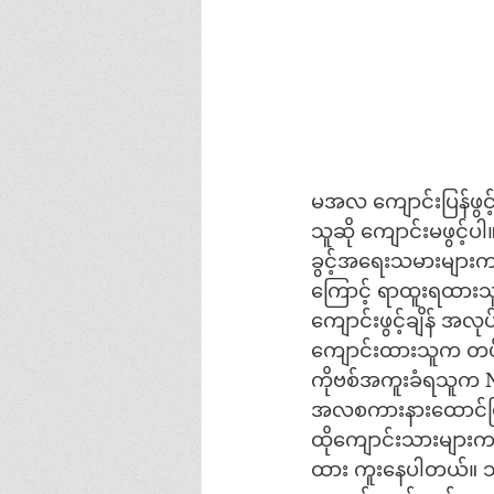
မအလ ကျောင်းပြန်ဖွင့်ရန
သူဆို ကျောင်းမဖွင့်
ခွင့်အရေးသမားများက 
ကြောင့် ရာထူးရထားသူ 
ကျောင်းဖွင့်ချိန် 
ကျောင်းထားသူက တပ်မိသ
ကိုဗစ်အကူးခံရသူက 
အလစကားနားထောင်ပြီ
ထိုကျောင်းသားများက
ထား ကူးနေပါတယ်။ သ