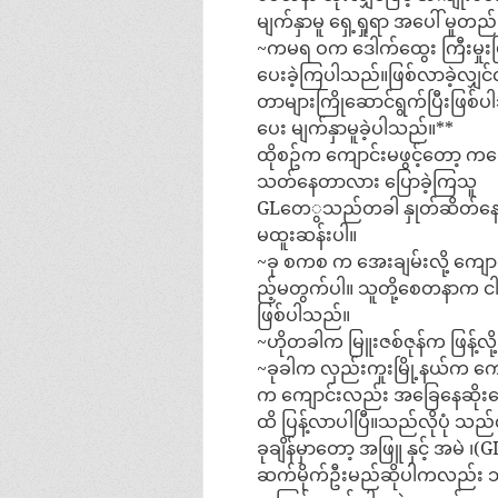
မျက်နှာမူ ရှေ့ရှုရာ အပေါ် မူတ
~ကမရ ဝက ဒေါက်ထွေး ကြီးမှုး
ပေးခဲ့ကြပါသည်။ဖြစ်လာခဲ့လျှင်
တာများကြိုဆောင်ရွက်ပြီးဖြစ်
ပေး မျက်နှာမူခဲ့ပါသည်။**
ထိုစဥ်က ကျောင်းမဖွင့်တော့ က
သတ်နေတာလား ပြောခဲ့ကြသူ
GLတေွသည်တခါ နှုတ်ဆိတ်
မထူးဆန်းပါ။
~ခု စကစ က အေးချမ်းလို့ ကျော
ည့်မတွက်ပါ။ သူတို့စေတနာက ငါစွ
ဖြစ်ပါသည်။
~ဟိုတခါက မြူးဇစ်ဇုန်က ဖြန့်လို့
~ခုခါက လှည်းကူးမြို့နယ်က က
က ကျောင်းလည်း အခြေနေဆိုးနေက
ထိ ပြန့်လာပါပြီ။သည်လိုပုံ သည်
ခုချိန်မှာတော့ အဖြူ နှင့် အမဲ ၊
ဆက်မိုက်ဦးမည်ဆိုပါကလည်း ဘ