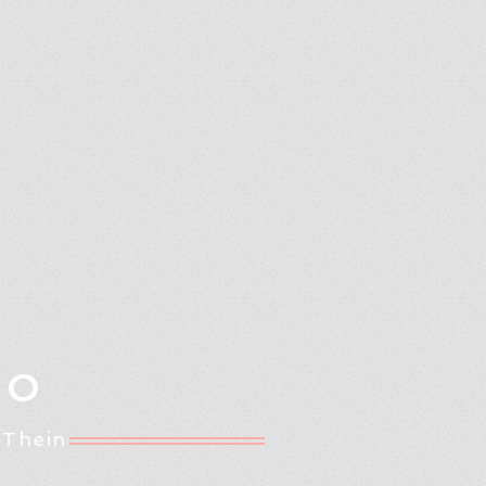
Oo
 Thein