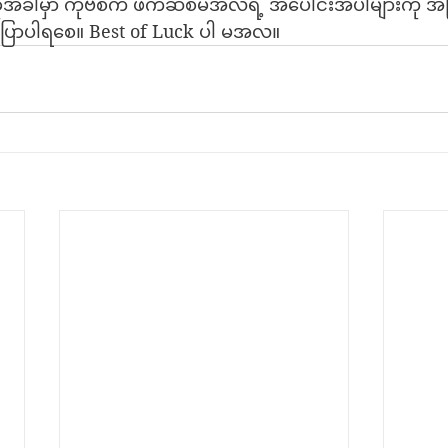
ုအခါမှာ ကိုဗစ်က ဖက်ဆစ်မအလရဲ့ အပေါင်းအပါများကို အငြို
ပြောပါရစေ။ Best of Luck ပါ မအလ။