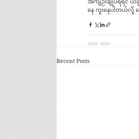
အကျဉ်းချုပ်ရရင် ယခ
နေ ကူးနေပါတယ်လို့ 
Recent Posts