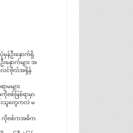
ံမှန်ဦးနှောက်ရှိ
်ဦးနှောက်များ အ
င်ဗိုလ်အရှိန်
ဆရာမများ
ိုဗစ်ဖြစ်ရာမှာ 
င်းသူတွေကလဲ မ
ို ကိုဗစ်ကအဓိက