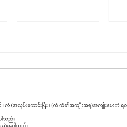
ခွေးစကား မှတ်တမ်း
မအလ
လို့
င် ၊ ကံ (အလုပ်)ကောင်းပြီး ၊ (ကံ ကံ၏အကျိုးအရ)အကျိုးပေးကံ ရလ
်ပါသည်။
ေး ဆိုးရပါသည်။