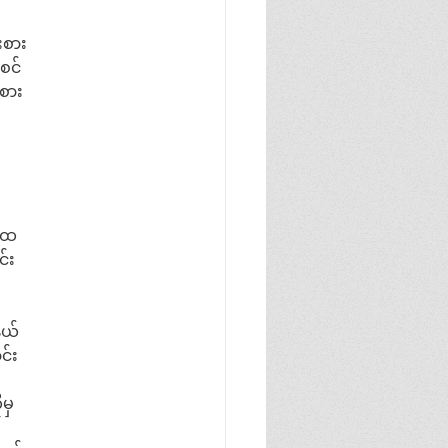
းစား
စင်
စား
ု ထ
င်း
နယ်
င်း
မှ 