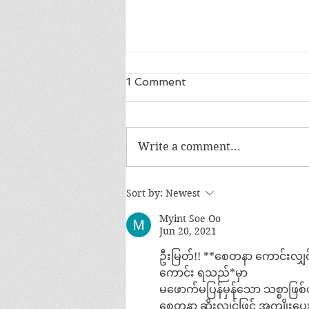
1 Comment
Write a comment...
အမေစုလွတ်ဖို့ ပေးသော ဖိအား
Sort by:
Newest
က ဘာလဲ?
Myint Soe Oo
Jun 20, 2021
ဦးမြတ်!! **စေတနာ ကောင်းလျှ
ကောင်း ရသည်*မှာ
မဖောက်မပြန်မှန်သော သစ္စာဖြစ
စေတနာ ဆိုးလျှင်ဖြင့် အကျိုးပ