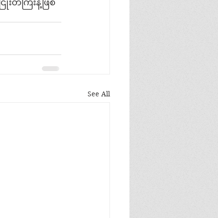
းတကြီးနဲ့ဖြစ်
See All