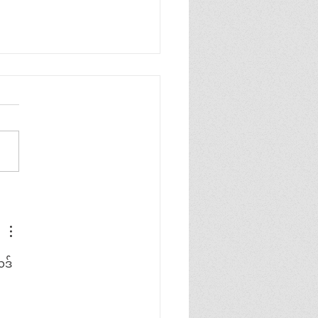
တပ်ထဲက ကြက်က ဘာ
 စျေးပေါနေတာလဲ?
ဒ် 