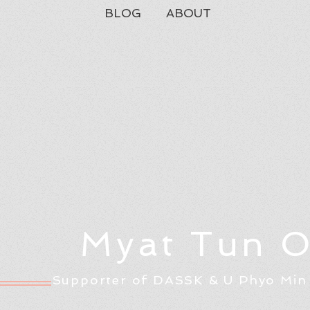
BLOG
ABOUT
Myat Tun 
Supporter of DASSK & U Phyo Min