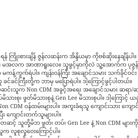
် ကြိုးစားချိန် ဇွန်လဆန်းက အိန္ဒိယမှာ ကိုဗစ်ဆိုးနေချိန်ပါ။ ပု
ပါ။ မအလက အာဏာရူးလေ။ သူဖွင့်မှာကိုလဲ သူ့အောက်က ပုဇွန
မကန့်ကွက်ရဲပါ။ ကျန်းဝန်ကြီး အချောင်သမား သက်ခိုင်ဝင်း လ
ခင်ခင်ကြီးတို့က ဘာမှ မပြောရဲပါ။ ဒါ့ကြောင့်ဖွင့်ပါတယ်။
အလုပ်ဆင်းသူက Non CDM အခွင့်အရေး အချောင်သမား ဆရာ/
ားစု၊ ဖွတ်မိသားစုနဲ့ Gen Lee မိသားစုပါ။ ဒါ့ကြောင့် ယခုက
Non CDM ဝန်ထမ်းများပါ။ အကူးခံရသူ ကျောင်းသား ကျော
း ကျောင်းတက်သူများပါ။ 
တဆင့် သူတို့မိဘ ဖွတ်၊ တပ်၊ Gen Lee နဲ့ Non CDM များက
ူက လူစုလူဝေးကြောင့်ပါ။