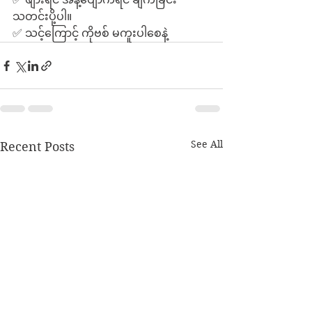
သတင်းပို့ပါ။
✅ သင့်ကြောင့် ကိုဗစ် မကူးပါစေနဲ့
See All
Recent Posts