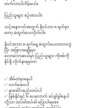
တက်လာပါလိမ့်မယ်။
ပြည်သူများ စဉ်းစားပါ။ 
သင့်အနာဂတ်အတွက် နိုဝင်ဘာ ၈ ရက်မှာ
တော့ မဲထွက်ပေးလိုက်ပါ။
နိုဝင်အဘာ ၈ ရက်နေ့ မဲထွက်ပေးတာကလွဲ
ပြီး အခြားအချိန်မှာ
လောလောဆယ်မှာ ပြည်သူများ ကိုဗစ်ကို
နိုင်ဖို့ လိုက်နာရမှာက
✅ အိမ်ထဲမှာနေပါ
✅ လက်ဆေးပါ
✅ နှာခေါင်းစည်းတပ်ပါ 
✅ ဖြစ်နိုင်ရင် ၆ ပေလောက် ခပ်ခွါခွါနေပါ
လို့သာ ထပ်ခါထပ်ခါ ပြောပါရစေ။
✅ ဖျားရင် အနံ့ပျောက်ရင် ချက်ခြင်း 