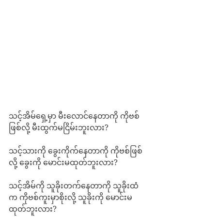
သင့်အိမ်ရှေ့မှာ မီးလောင်နေတာကို ကိုဗစ်
ဖြစ်လို့ မီးထွက်မငြိမ်းဘူးလား?
သင့်သားကို ခွေးကိုက်နေတာကို ကိုဗစ်ဖြစ်
လို့ ခွေးကို မောင်းမထုတ်ဘူးလား?
သင့်အိမ်ကို သူခိုးတက်နေတာကို သူခိုးထံ
က ကိုဗစ်ကူးမှာစိုးလို့ သူခိုးကို မောင်းမ
ထုတ်ဘူးလား?