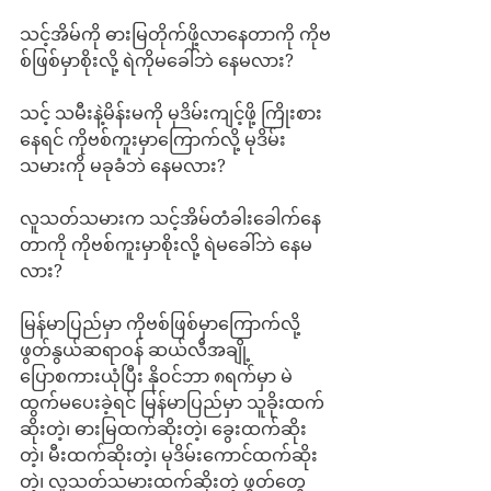
သင့်အိမ်ကို ဓားမြတိုက်ဖို့လာနေတာကို ကိုဗ
စ်ဖြစ်မှာစိုးလို့ ရဲကိုမခေါ်ဘဲ နေမလား?
သင့် သမီးနဲ့မိန်းမကို မုဒိမ်းကျင့်ဖို့ ကြိုးစား
နေရင် ကိုဗစ်ကူးမှာကြောက်လို့ မုဒိမ်း
သမားကို မခုခံဘဲ နေမလား?
လူသတ်သမားက သင့်အိမ်တံခါးခေါက်နေ
တာကို ကိုဗစ်ကူးမှာစိုးလို့ ရဲမခေါ်ဘဲ နေမ
လား?
မြန်မာပြည်မှာ ကိုဗစ်ဖြစ်မှာကြောက်လို့ 
ဖွတ်နွယ်ဆရာဝန် ဆယ်လီအချို့
ပြောစကားယုံပြီး နိုဝင်ဘာ ၈ရက်မှာ မဲ
ထွက်မပေးခဲ့ရင် မြန်မာပြည်မှာ သူခိုးထက်
ဆိုးတဲ့၊ ဓားမြထက်ဆိုးတဲ့၊ ခွေးထက်ဆိုး
တဲ့၊ မီးထက်ဆိုးတဲ့၊ မုဒိမ်းကောင်ထက်ဆိုး
တဲ့၊ လူသတ်သမားထက်ဆိုးတဲ့ ဖွတ်တွေ 