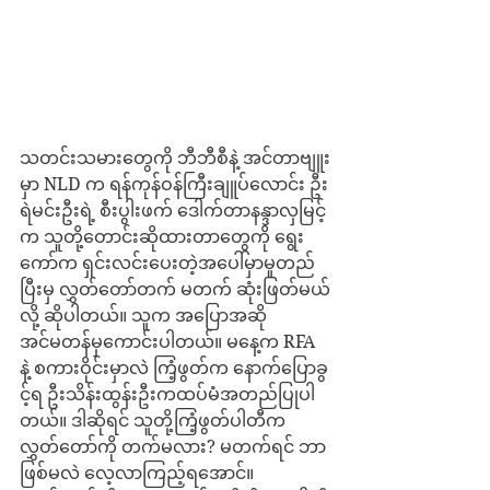
သတင်းသမားတွေကို ဘီဘီစီနဲ့ အင်တာဗျူး
မှာ NLD က ရန်ကုန်ဝန်ကြီးချူပ်လောင်း ဦး
ရဲမင်းဦးရဲ့ စီးပွါးဖက် ဒေါက်တာနန္ဒာလှမြင့်
က သူတို့တောင်းဆိုထားတာတွေကို ရွေး
ကော်က ရှင်းလင်းပေးတဲ့အပေါ်မှာမူတည်
ပြီးမှ လွှတ်တော်တက် မတက် ဆုံးဖြတ်မယ်
လို့ ဆိုပါတယ်။ သူက အပြောအဆို 
အင်မတန်မှကောင်းပါတယ်။ မနေ့က RFA 
နဲ့ စကားဝိုင်းမှာလဲ ကြံ့ဖွတ်က နောက်ပြောခွ
င့်ရ ဦးသိန်းထွန်းဦးကထပ်မံအတည်ပြုပါ
တယ်။ ဒါဆိုရင် သူတို့ကြံ့ဖွတ်ပါတီက 
လွှတ်တော်ကို တက်မလား? မတက်ရင် ဘာ
ဖြစ်မလဲ လေ့လာကြည့်ရအောင်။