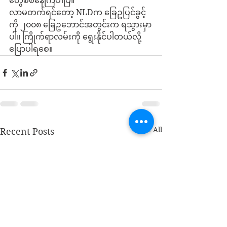
တွေစစ်နေကြပါပြီ။
လာမတက်ရင်တော့ NLDက ခြေဥပြင်ခွင့်
ကို ၂၀၀၈ ခြေဥဘောင်အတွင်းက ရသွားမှာ
ပါ။ ကြိုက်ရာလမ်းကို ရွေးနိုင်ပါတယ်လို့ 
ပြောပါရစေ။
See All
Recent Posts