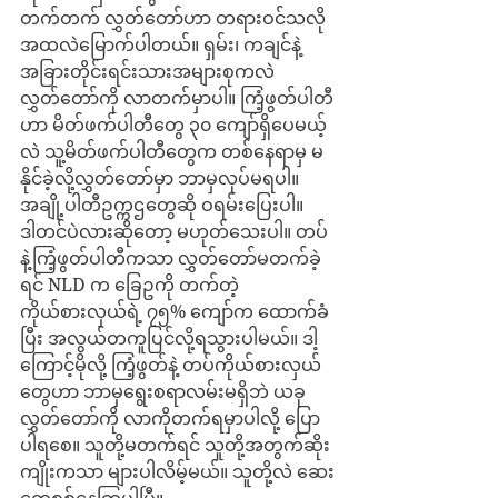
တက်တက် လွှတ်တော်ဟာ တရားဝင်သလို 
အထလဲမြောက်ပါတယ်။ ရှမ်း၊ ကချင်နဲ့ 
အခြားတိုင်းရင်းသားအများစုကလဲ 
လွှတ်တော်ကို လာတက်မှာပါ။ ကြံ့ဖွတ်ပါတီ
ဟာ မိတ်ဖက်ပါတီတွေ ၃၀ ကျော်ရှိပေမယ့်
လဲ သူ့မိတ်ဖက်ပါတီတွေက တစ်နေရာမှ မ
နိုင်ခဲ့လို့လွှတ်တော်မှာ ဘာမှလုပ်မရပါ။ 
အချို့ပါတီဥက္ကဌတွေဆို ဝရမ်းပြေးပါ။
ဒါတင်ပဲလားဆိုတော့ မဟုတ်သေးပါ။ တပ်
နဲ့ကြံ့ဖွတ်ပါတီကသာ လွှတ်တော်မတက်ခဲ့
ရင် NLD က ခြေဥကို တက်တဲ့
ကိုယ်စားလှယ်ရဲ့ ၇၅% ကျော်က ထောက်ခံ
ပြီး အလွယ်တကူပြင်လို့ရသွားပါမယ်။ ဒါ့
ကြောင့်မိုလို့ ကြံ့ဖွတ်နဲ့ တပ်ကိုယ်စားလှယ်
တွေဟာ ဘာမှရွေးစရာလမ်းမရှိဘဲ ယခု
လွှတ်တော်ကို လာကိုတက်ရမှာပါလို့ ပြော
ပါရစေ။ သူတို့မတက်ရင် သူတို့အတွက်ဆိုး
ကျိုးကသာ များပါလိမ့်မယ်။ သူတို့လဲ ဆေး