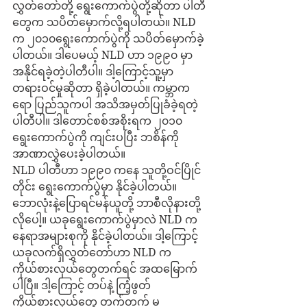
လွှတ်တော်တို့ ရွေးကောက်ပွဲတို့ဆိုတာ ပါတီ
တွေက သပိတ်မှောက်လို့ရပါတယ်။ NLD 
က ၂၀၁၀ရွေးကောက်ပွဲကို သပိတ်မှောက်ခဲ့
ပါတယ်။ ဒါပေမယ့် NLD ဟာ ၁၉၉၀ မှာ 
အနိုင်ရခဲ့တဲ့ပါတီပါ။ ဒါ့ကြောင့်သူ့မှာ 
တရားဝင်မှုဆိုတာ ရှိခဲ့ပါတယ်။ ကမ္ဘာက
ရော ပြည်သူကပါ အသိအမှတ်ပြုခံခဲ့ရတဲ့ 
ပါတီပါ။ ဒါတောင်စစ်အစိုးရက ၂၀၁၀ 
ရွေးကောက်ပွဲကို ကျင်းပပြီး ဘစိန်ကို 
အာဏာလွှဲပေးခဲ့ပါတယ်။
NLD ပါတီဟာ ၁၉၉၀ ကနေ သူတို့ဝင်ပြိုင်
တိုင်း ရွေးကောက်ပွဲမှာ နိုင်ခဲ့ပါတယ်။ 
ဘောလုံးနဲ့ပြောရင်မန်ယူတို့ ဘာစီလိုနားတို့
လိုပေါ့။ ယခုရွေးကောက်ပွဲမှာလဲ NLD က 
နေရာအများစုကို နိုင်ခဲ့ပါတယ်။ ဒါ့ကြောင့် 
ယခုလက်ရှိလွှတ်တော်ဟာ NLD က 
ကိုယ်စားလှယ်တွေတက်ရင် အထမြောက်
ပါပြီ။ ဒါ့ကြောင့် တပ်နဲ့ ကြံ့ဖွတ်
ကိုယ်စားလှယ်တွေ တက်တက် မ