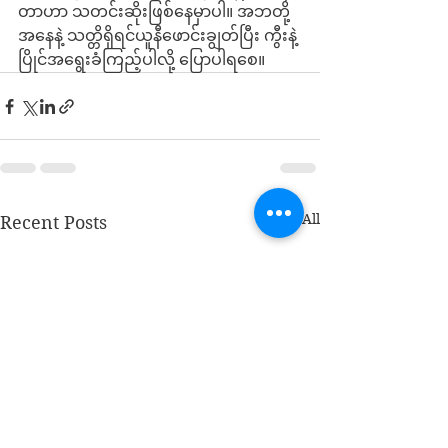
တာဟာ သတင်းဆိုးဖြစ်နေမှာပါ။ အဘတို့
အနေနဲ့ သတ္တိရှိရင်ယူနီဖောင်းချွတ်ပြီး ကွီးနဲ့
ပြိုင်အရွေးခံကြည့်ပါလို့ ပြောပါရစေ။
See All
Recent Posts