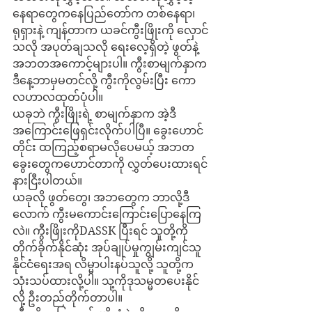
နေရာတွေကနေပြည်တော်က တစ်နေရာ၊ 
ရုရှားနဲ့ ကျန်တာက ယခင်ကွီးဖြိုးကို လှောင်
သလို အပုတ်ချသလို ရေးလေ့ရှိတဲ့ ဖွတ်နဲ့ 
အဘတအကောင့်များပါ။ ကွီးစာမျက်နှာက 
ဒီနေ့ဘာမှမတင်လို့ ကွီးကိုလွမ်းပြီး ကော
လဟာလထုတ်ပုံပါ။
ယခုဘဲ ကွီးဖြိုးရဲ့ စာမျက်နှာက အဲ့ဒီ
အကြောင်းဖြေရှင်းလိုက်ပါပြီ။ ခွေးဟောင်
တိုင်း ထကြည့်စရာမလိုပေမယ့် အဘတ 
ခွေးတွေကဟောင်တာကို လွှတ်ပေးထားရင် 
နားငြီးပါတယ်။
ယခုလို ဖွတ်တွေ၊ အဘတွေက ဘာလို့ဒီ
လောက် ကွီးမကောင်းကြောင်းပြောနေကြ
လဲ။ ကွီးဖြိုးကိုDASSK ပြီးရင် သူတို့ကို 
တိုက်ခိုက်နိုင်ဆုံး အုပ်ချုပ်မှုကျွမ်းကျင်သူ 
နိုင်ငံရေးအရ လိမ္မာပါးနပ်သူလို့ သူတို့က 
သုံးသပ်ထားလို့ပါ။ သု့ကိုဒုသမ္မတပေးနိုင်
လို့ ဦးတည်တိုက်တာပါ။