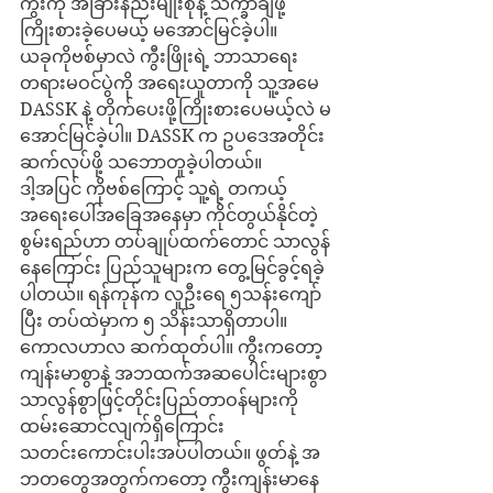
ကွီးကို အခြားနည်းမျိုးစုံနဲ့ သိက္ခာချဖို့ 
ကြိုးစားခဲ့ပေမယ့် မအောင်မြင်ခဲ့ပါ။
ယခုကိုဗစ်မှာလဲ ကွီးဖြိုးရဲ့ ဘာသာရေး
တရားမဝင်ပွဲကို အရေးယူတာကို သူ့အမေ 
DASSK နဲ့ တိုက်ပေးဖို့ကြိုးစားပေမယ့်လဲ မ
အောင်မြင်ခဲ့ပါ။ DASSK က ဥပဒေအတိုင်း
ဆက်လုပ်ဖို့ သဘောတူခဲ့ပါတယ်။
ဒါ့အပြင် ကိုဗစ်ကြောင့် သူ့ရဲ့ တကယ့်
အရေးပေါ်အခြေအနေမှာ ကိုင်တွယ်နိုင်တဲ့ 
စွမ်းရည်ဟာ တပ်ချုပ်ထက်တောင် သာလွန်
နေကြောင်း ပြည်သူများက တွေ့မြင်ခွင့်ရခဲ့
ပါတယ်။ ရန်ကုန်က လူဦးရေ ၅သန်းကျော်
ပြီး တပ်ထဲမှာက ၅ သိန်းသာရှိတာပါ။
ကောလဟာလ ဆက်ထုတ်ပါ။ ကွီးကတော့ 
ကျန်းမာစွာနဲ့ အဘထက်အဆပေါင်းများစွာ 
သာလွန်စွာဖြင့်တိုင်းပြည်တာဝန်များကို 
ထမ်းဆောင်လျက်ရှိကြောင်း 
သတင်းကောင်းပါးအပ်ပါတယ်။ ဖွတ်နဲ့ အ
ဘတတွေအတွက်ကတော့ ကွီးကျန်းမာနေ