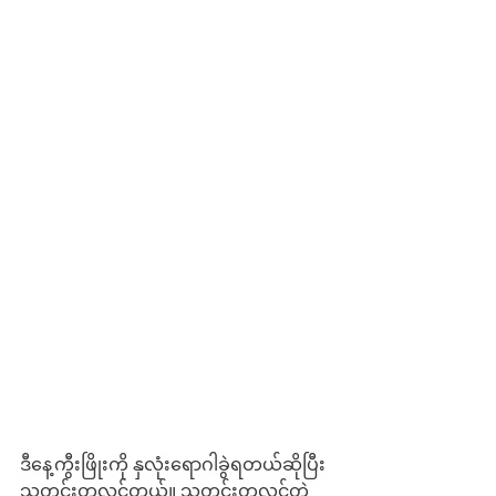
ဒီနေ့ကွီးဖြိုးကို နှလုံးရောဂါခွဲရတယ်ဆိုပြီး 
သတင်းတုလွှင့်တယ်။ သတင်းတုလွှင့်တဲ့