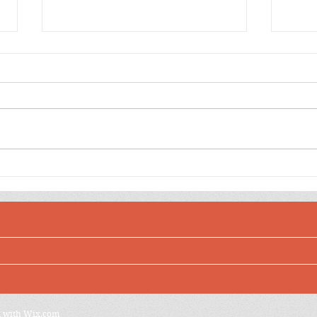
ခွေးစကား မှတ်တမ်း
မအလ
လို့
d with
Wix.com