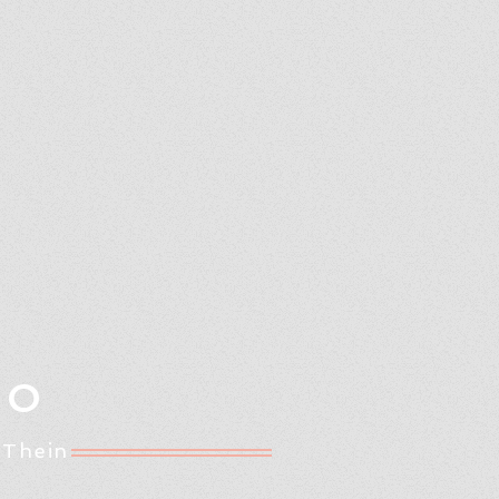
Oo
 Thein