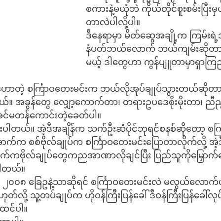
စကားနဲ့မယုံဘဲ ကိုယ်တိုင်စူးစမ်းပြီးမှ
တာလဲပါလို့ပါ။
ဒီနေရာမှာ မိတ်ဆွေအချို့က ကြမ်းရဲ
နံပတ်ဘယ်လောက် ဘယ်ကျမ်းဆိုတာက
မယ့် ဒါတွေဟာ ကွန်ပျူတာမှာရှာကြည့်
ောတဲ့ စင်္ကြာဝတေးမင်းက ဘယ်လိုအုပ်ချုပ်သွားတယ်ဆို
ယ်။ အခွန်တွေ လျှော့ကောက်တာ၊ တရားဥပဒေစိုးမိုးတာ၊ ည
 အင်မတန်ကောင်းတဲ့ခေတ်ပါ။
တယ်။ အဲ့ဒီအချိန်က သက်ဦးဆံပိုင်ဘုရင်စနစ်ဆိုတော့ စင်
အောက်က စစ်ဗိုလ်ချုပ်က စင်္ကြာဝတေးမင်းပြောတာလိုက်လို့ အဲ
အောက်ကဗိုလ်ချုပ်တွေကညအာဏာလိုချင်ပြီး ပြည်သူကိုမြှေ
ပါတယ်။
၀၀၈ ခြေဥနဲ့သာဆိုရင် စင်္ကြာဝတေးမင်းလဲ မလွယ်လောက်ပါ
လို့ သူ့တပ်ချုပ်က ဟိုဝန်ကြီးပြန်ခေါ် ဒီဝန်ကြီးပြန်ခေါ်လုပ
မထင်ပါ။