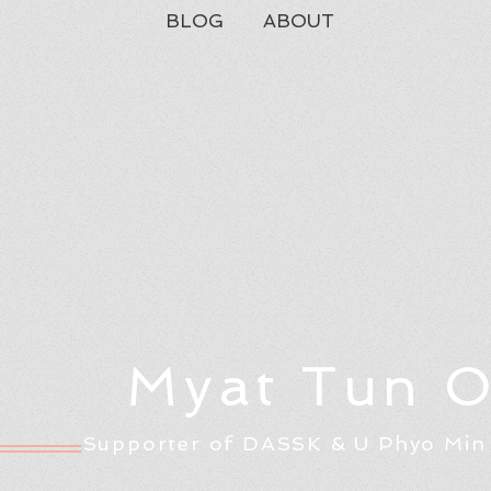
BLOG
ABOUT
Myat Tun 
Supporter of DASSK & U Phyo Min