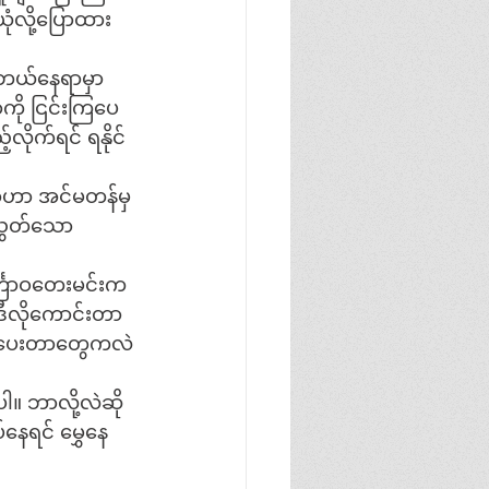
ယုံလို့ပြောထား
့ဘယ်နေရာမှာ 
ို ငြင်းကြပေ
လိုက်ရင် ရနိုင်
တာဟာ အင်မတန်မှ
ီညွတ်သော
္ကြာဝတေးမင်းက
့ဒီလိုကောင်းတာ
ာက်ပေးတာတွေကလဲ
။ ဘာလို့လဲဆို
်နေရင် မွှေနေ