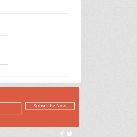
တပ်ထဲက ကြက်က ဘာ
 စျေးပေါနေတာလဲ?
Subscribe Now