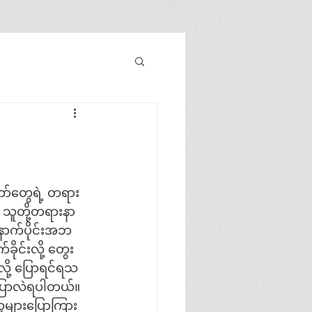
ာ်တွေရဲ့ တရား
 သူတို့တရားနာ
ောက်ပိုင်းအဘ
ိုင်းလို့ တွေး
ို့ ပြောရင်ရသ
ပြောလဲရပါတယ်။ 
သူများပြောကြား