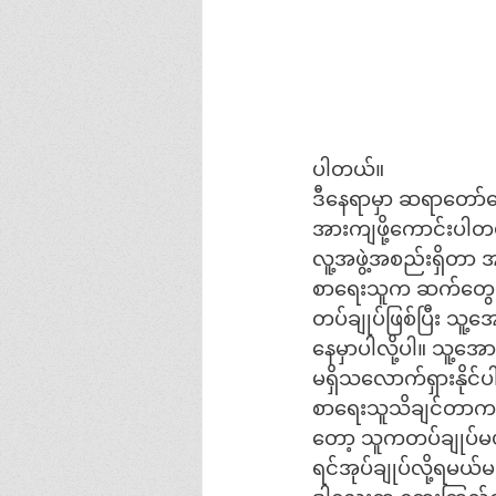
ပါတယ်။
ဒီနေရာမှာ ဆရာတော်ဟ
အားကျဖို့ကောင်းပါတ
လူ့အဖွဲ့အစည်းရှိတာ
စာရေးသူက ဆက်တွေးပါ
တပ်ချုပ်ဖြစ်ပြီး သူ့
နေမှာပါလို့ပါ။ သူ့
မရှိသလောက်ရှားနိုင်
စာရေးသူသိချင်တာက ၂
တော့ သူကတပ်ချုပ်မဟုတ်
ရင်အုပ်ချုပ်လို့ရမယ်